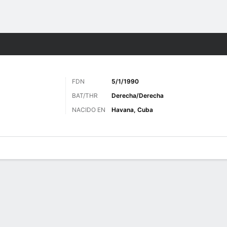
o
Más Deportes
FDN
5/1/1990
BAT/THR
Derecha/Derecha
NACIDO EN
Havana, Cuba
 de Juegos