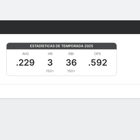
Watch
Juegos
ESTADÍSTICAS DE TEMPORADA 2025
AVG
HR
RBI
OPS
.229
3
36
.592
150+
150+