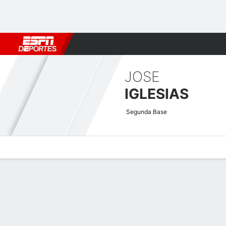
Fútbol
MLB
F. Americano
Básquetbol
WNBA
F1
Boxe
JOSE
IGLESIAS
Segunda Base
Perfil de Jugador
Noticias
Estadísticas
Bio
Splits
Resumen