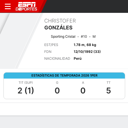
CHRISTOFER
GONZÁLES
Sporting Cristal
#10
M
EST/PES
1.78 m, 68 kg
FDN
12/10/1992 (33)
NACIONALIDAD
Perú
ESTADÍSTICAS DE TEMPORADA 2026 1PER
TIT (SUP)
G
A
TT
2 (1)
0
0
5
Perfil de Jugador
Bio
Noticias
Partidos
Estadísticas