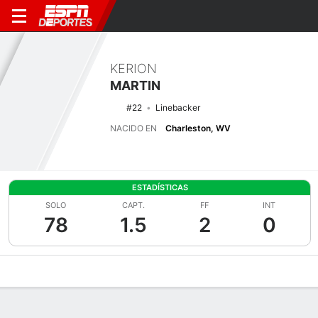
KERION
MARTIN
#22
Linebacker
NACIDO EN
Charleston, WV
ESTADÍSTICAS
SOLO
CAPT.
FF
INT
78
1.5
2
0
Perfil de Jugador
Noticias
Estadísticas
Bio
Splits
Resumen