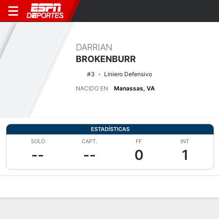
DARRIAN
BROKENBURR
#3
Liniero Defensivo
NACIDO EN
Manassas, VA
ESTADÍSTICAS
SOLO
CAPT.
FF
INT
--
--
0
1
Perfil de Jugador
Noticias
Estadísticas
Bio
Splits
Resumen