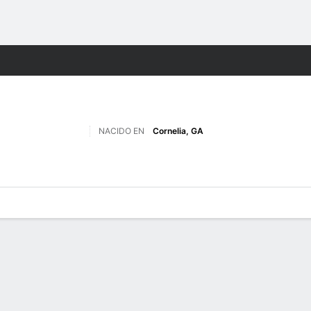
o
NCAAF
Más Deportes
NACIDO EN
Cornelia, GA
 de Juegos