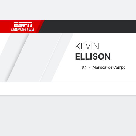
Fútbol
MLB
F. Americano
Básquetbol
WNBA
F1
Boxe
KEVIN
ELLISON
#4
Mariscal de Campo
Perfil de Jugador
Noticias
Estadísticas
Bio
Splits
Resumen