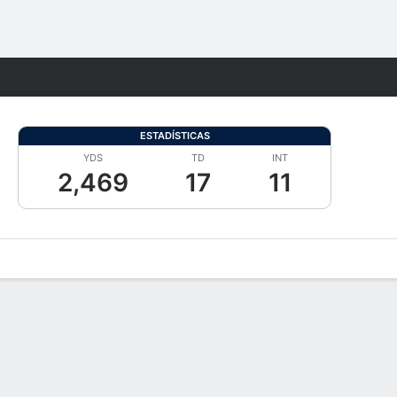
Watch
Juegos
ESTADÍSTICAS
YDS
TD
INT
2,469
17
11