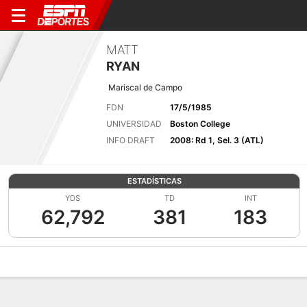
MATT
RYAN
Mariscal de Campo
FDN
17/5/1985
UNIVERSIDAD
Boston College
INFO DRAFT
2008: Rd 1, Sel. 3 (ATL)
ESTADÍSTICAS
YDS
TD
INT
62,792
381
183
Perfil de Jugador
Noticias
Estadísticas
Bio
Splits
Resumen