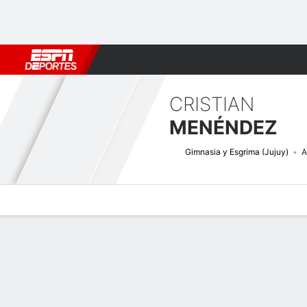
Fútbol
MLB
F. Americano
Básquetbol
WNBA
F1
Boxe
CRISTIAN
MENÉNDEZ
Gimnasia y Esgrima (Jujuy)
A
Perfil de Jugador
Bio
Noticias
Partidos
Estadísticas