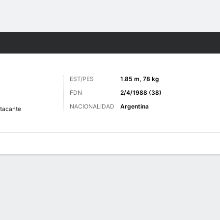
o
Más Deportes
EST/PES
1.85 m, 78 kg
FDN
2/4/1988 (38)
NACIONALIDAD
Argentina
tacante