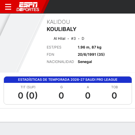
KALIDOU
KOULIBALY
Al Hilal
#3
D
EST/PES
1.96 m, 87 kg
FDN
20/6/1991 (35)
NACIONALIDAD
Senegal
ESTADÍSTICAS DE TEMPORADA 2026-27 SAUDI PRO LEAGUE
TIT (SUP)
G
A
TOB
0 (0)
0
0
0
Perfil de Jugador
Bio
Noticias
Partidos
Estadísticas