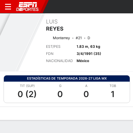
LUIS
REYES
Monterrey
#21
D
EST/PES
1.83 m, 63 kg
FDN
3/4/1991 (35)
NACIONALIDAD
México
ESTADÍSTICAS DE TEMPORADA 2026-27 LIGA MX
TIT (SUP)
G
A
TOB
0 (2)
0
0
1
Perfil de Jugador
Bio
Noticias
Partidos
Estadísticas