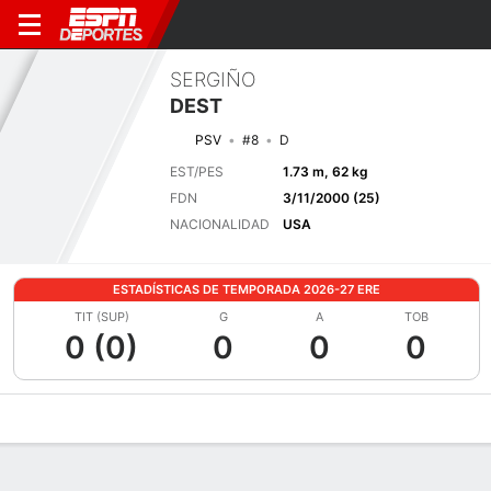
SERGIÑO
DEST
PSV
#8
D
EST/PES
1.73 m, 62 kg
FDN
3/11/2000 (25)
NACIONALIDAD
USA
ESTADÍSTICAS DE TEMPORADA 2026-27 ERE
TIT (SUP)
G
A
TOB
0 (0)
0
0
0
Perfil de Jugador
Bio
Noticias
Partidos
Estadísticas