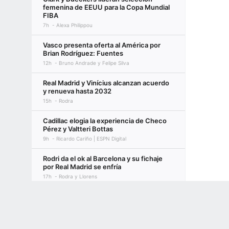
femenina de EEUU para la Copa Mundial
FIBA
7h
Alexa Philippou
Vasco presenta oferta al América por
Brian Rodríguez: Fuentes
12h
Bruno Andrade y Felipe Silva
Real Madrid y Vinícius alcanzan acuerdo
y renueva hasta 2032
15h
Rodra
Cadillac elogia la experiencia de Checo
Pérez y Valtteri Bottas
9h
Ricardo Cariño | ESPN Digital
Rodri da el ok al Barcelona y su fichaje
por Real Madrid se enfría
17h
Rodra y Llorens
Terms of Use
Privacy Policy
Your US State Privacy Rights
Children's
Fichajes: Calificación de los traspasos
más importantes en Europa
19h
Sam Tighe
GAMBLING PROBLEM? CALL 1-800-GAMBLER or 1-800-MY-RESET, (800) 32
www.mdgamblinghelp.org (MD), 1-800-981-0023 (PR). 21+ and present in most stat