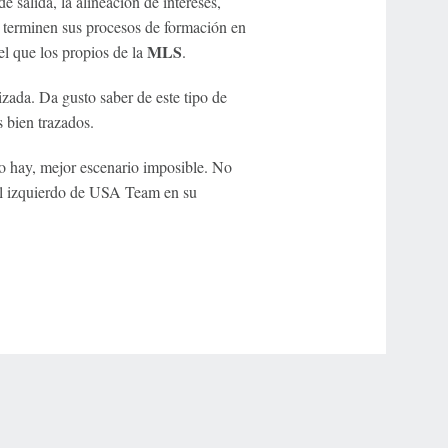
 salida, la alineación de intereses,
y terminen sus procesos de formación en
MLS
l que los propios de la
.
izada. Da gusto saber de este tipo de
 bien trazados.
nto hay, mejor escenario imposible. No
ral izquierdo de USA Team en su
r Privacy Choices
Contact Us
Disney Ad Sales Site
Work for ESPN
NY (467369) (NY). Call 888-789-7777/visit ccpg.org (CT), or visit
draftkings.com/sportsbook. On behalf of Boot Hill Casino (KS). Pass-thru of per