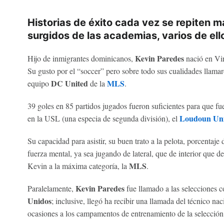
Historias de éxito cada vez se repiten 
surgidos de las academias, varios de ell
Kevin Paredes
Hijo de inmigrantes dominicanos,
nació en Vir
Su gusto por el “soccer” pero sobre todo sus cualidades llama
DC United
MLS
equipo
de la
.
39 goles en 85 partidos jugados fueron suficientes para que fu
Loudoun Uni
en la USL (una especia de segunda división), el
Su capacidad para asistir, su buen trato a la pelota, porcentaje
fuerza mental, ya sea jugando de lateral, que de interior que d
MLS
Kevin a la máxima categoría, la
.
Kevin Paredes
Paralelamente,
fue llamado a las selecciones c
Unidos
; inclusive, llegó ha recibir una llamada del técnico nac
ocasiones a los campamentos de entrenamiento de la selección