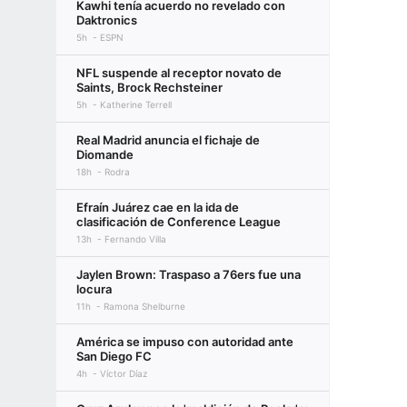
Kawhi tenía acuerdo no revelado con
Daktronics
5h
ESPN
NFL suspende al receptor novato de
Saints, Brock Rechsteiner
5h
Katherine Terrell
Real Madrid anuncia el fichaje de
Diomande
18h
Rodra
Efraín Juárez cae en la ida de
clasificación de Conference League
13h
Fernando Villa
Jaylen Brown: Traspaso a 76ers fue una
locura
11h
Ramona Shelburne
América se impuso con autoridad ante
San Diego FC
4h
Víctor Díaz