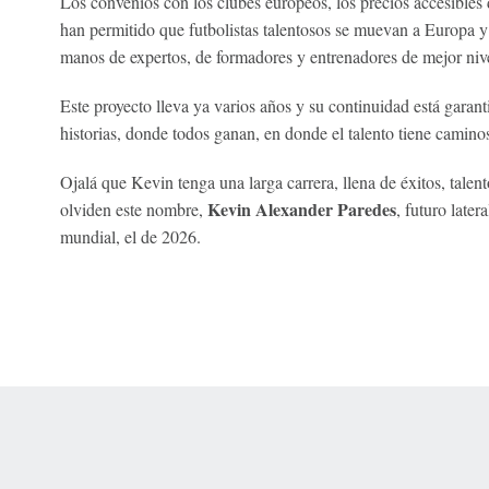
Los convenios con los clubes europeos, los precios accesibles de
han permitido que futbolistas talentosos se muevan a Europa 
manos de expertos, de formadores y entrenadores de mejor nive
Este proyecto lleva ya varios años y su continuidad está garant
historias, donde todos ganan, en donde el talento tiene caminos
Ojalá que Kevin tenga una larga carrera, llena de éxitos, tale
Kevin Alexander Paredes
olviden este nombre,
, futuro late
mundial, el de 2026.
 Online Privacy Policy
Interest-Based Ads
About Nielsen Measurement
You
Corrections
7-5050 or visit gamblinghelplinema.org (MA). Call 877-8-HOPENY/text HOPE
es. (18+ DC/KY/NH/PR/WY). Void in ONT. Eligibility restrictions apply. Terms: 