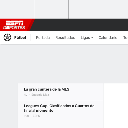
Fútbol
Portada
Resultados
Ligas
Calendario
To
La gran cantera de la MLS
4y
Eugenio Díaz
Leagues Cup: Clasificados a Cuartos de
final al momento
19h
ESPN