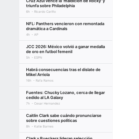
Cruz Azul vence la 'maldición de Rocky' y
triunfa sobre Philadelphia
6h
Ricardo Cariño
NFL: Panthers vencieron con remontada
dramática a Cardinals
4h
AP
JCC 2026: México volvió a ganar medalla
de oro en futbol femenil
5h
ESPN
Habrá consecuencias tras el dislate de
Mikel Arriola
16h
Rafa Ramos
Fuentes: Chucky Lozano, cerca de llegar
cedido al LA Galaxy
7h
Cesar Hernandez
Caitlin Clark sabe cuándo pronunciarse
sobre cuestiones políticas
8h
Katie Barnes
Clark y Bueckers lideran selección