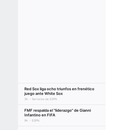
Red Sox liga ocho triunfos en frenético
juego ante White Sox
3h
Servicios de ESPN
FMF respalda el "liderazgo" de Gianni
Infantino en FIFA
9h
ESPN