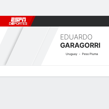
Fútbol
MLB
F. Americano
Básquetbol
WNBA
F1
Boxe
EDUARDO
GARAGORRI
Uruguay
Peso Pluma
Perfil de Jugador
Noticias
Estadísticas
Bio
Historial de pele