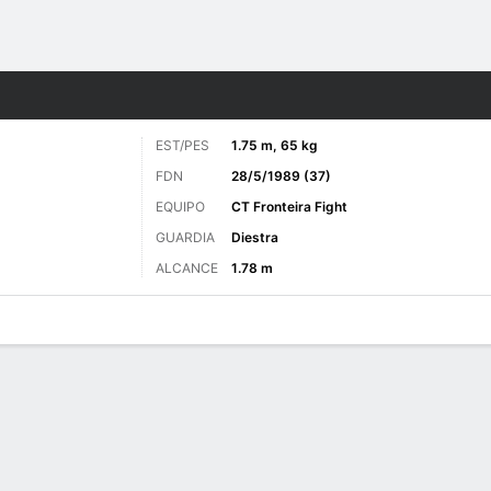
o
MMA
Más Deportes
EST/PES
1.75 m, 65 kg
FDN
28/5/1989 (37)
EQUIPO
CT Fronteira Fight
GUARDIA
Diestra
ALCANCE
1.78 m
as