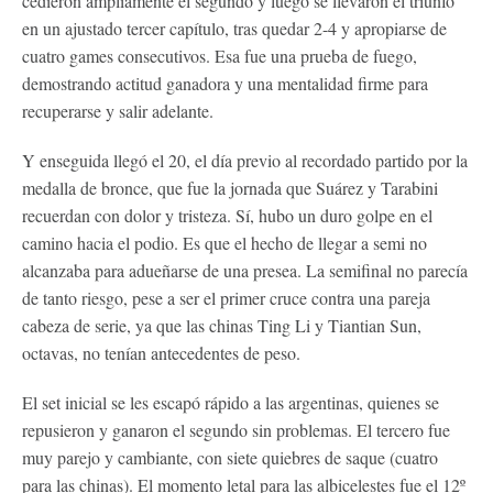
cedieron ampliamente el segundo y luego se llevaron el triunfo
en un ajustado tercer capítulo, tras quedar 2-4 y apropiarse de
cuatro games consecutivos. Esa fue una prueba de fuego,
demostrando actitud ganadora y una mentalidad firme para
recuperarse y salir adelante.
Y enseguida llegó el 20, el día previo al recordado partido por la
medalla de bronce, que fue la jornada que Suárez y Tarabini
recuerdan con dolor y tristeza. Sí, hubo un duro golpe en el
camino hacia el podio. Es que el hecho de llegar a semi no
alcanzaba para adueñarse de una presea. La semifinal no parecía
de tanto riesgo, pese a ser el primer cruce contra una pareja
cabeza de serie, ya que las chinas Ting Li y Tiantian Sun,
octavas, no tenían antecedentes de peso.
El set inicial se les escapó rápido a las argentinas, quienes se
repusieron y ganaron el segundo sin problemas. El tercero fue
muy parejo y cambiante, con siete quiebres de saque (cuatro
para las chinas). El momento letal para las albicelestes fue el 12º