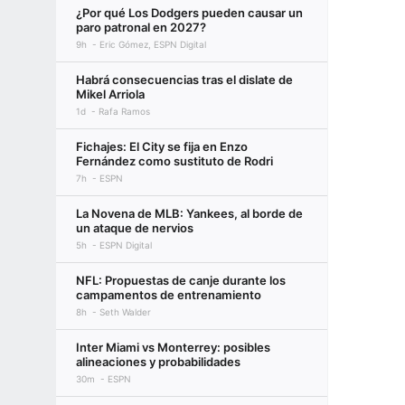
¿Por qué Los Dodgers pueden causar un
paro patronal en 2027?
9h
Eric Gómez, ESPN Digital
Habrá consecuencias tras el dislate de
Mikel Arriola
1d
Rafa Ramos
Fichajes: El City se fija en Enzo
Fernández como sustituto de Rodri
7h
ESPN
La Novena de MLB: Yankees, al borde de
un ataque de nervios
5h
ESPN Digital
NFL: Propuestas de canje durante los
campamentos de entrenamiento
8h
Seth Walder
Inter Miami vs Monterrey: posibles
alineaciones y probabilidades
30m
ESPN