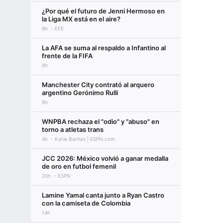
¿Por qué el futuro de Jenni Hermoso en
la Liga MX está en el aire?
8h
EFE
La AFA se suma al respaldo a Infantino al
frente de la FIFA
9h
Manchester City contrató al arquero
argentino Gerónimo Rulli
9h
WNPBA rechaza el "odio" y "abuso" en
torno a atletas trans
4h
Katie Barnes | ESPN.com
JCC 2026: México volvió a ganar medalla
de oro en futbol femenil
20h
ESPN
Lamine Yamal canta junto a Ryan Castro
con la camiseta de Colombia
14h