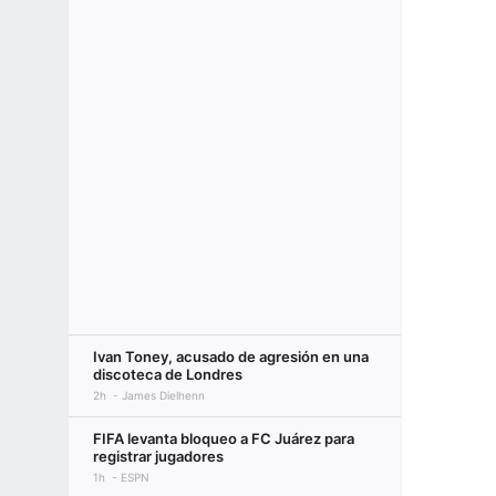
Ivan Toney, acusado de agresión en una
discoteca de Londres
2h
James Dielhenn
FIFA levanta bloqueo a FC Juárez para
registrar jugadores
1h
ESPN