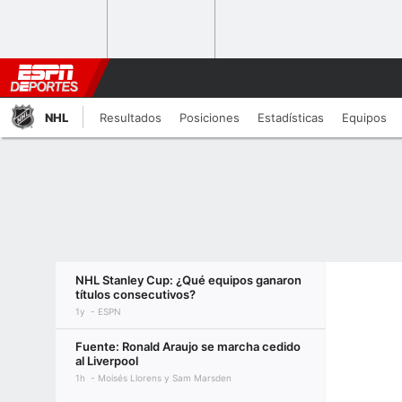
NHL
Resultados
Posiciones
Estadísticas
Equipos
NHL Stanley Cup: ¿Qué equipos ganaron
títulos consecutivos?
1y
ESPN
Fuente: Ronald Araujo se marcha cedido
al Liverpool
1h
Moisés Llorens y Sam Marsden