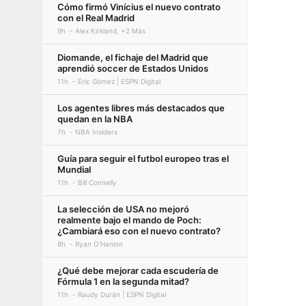
Cómo firmó Vinícius el nuevo contrato
con el Real Madrid
9h
Alex Kirkland, +2 Más
Diomande, el fichaje del Madrid que
aprendió soccer de Estados Unidos
11h
Eric Gómez | ESPN Digital
Los agentes libres más destacados que
quedan en la NBA
7h
NBA Insiders
Guía para seguir el futbol europeo tras el
Mundial
11h
Bill Connelly
La selección de USA no mejoró
realmente bajo el mando de Poch:
¿Cambiará eso con el nuevo contrato?
8h
Ryan O'Hanlon
¿Qué debe mejorar cada escudería de
Fórmula 1 en la segunda mitad?
11h
Raudy Durán | ESPN Digital