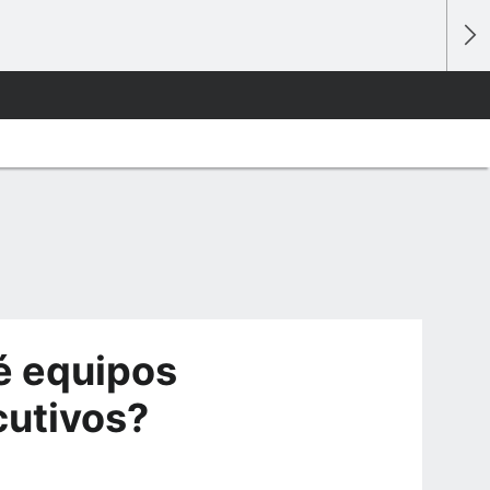
é equipos
cutivos?