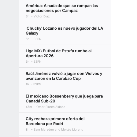
América: A nada de que se rompan las
negociaciones por Campaz
3h
Víctor Díaz
'Chucky' Lozano es nuevo jugador del LA
Galaxy
5h
ESPN
Liga MX: Futbol de Estufa rumbo al
Apertura 2026
6h
ESPN
Raúl Jiménez volvió a jugar con Wolves y
avanzaron en la Carabao Cup
1h
ESPN
El mexicano Bossenberry que juega para
Canadá Sub-20
47m
Omar Flores Aldana
City rechaza primera oferta del
Barcelona por Rodri
8h
Sam Marsden and Moisés Llorens