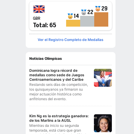
Noticias Olímpicas
Dominicana logra récord de
medallas como sede de Juegos
Centroamericanos y del Caribe
Restando seis días de competición,
los quisqueyanos ya firmaron su
mejor actuación histórica como
anfitriones del evento.
Kim Ng es la estrategia ganadora:
de los Marlins a la AUSL
Mientras da inicio su segunda
temporada, está claro que gran