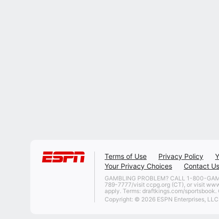
Terms of Use
Privacy Policy
Y
Your Privacy Choices
Contact U
GAMBLING PROBLEM? CALL 1-800-GAMBLER
789-7777/visit ccpg.org (CT), or visit ww
apply. Terms: draftkings.com/sportsbook. O
Copyright: © 2026 ESPN Enterprises, LLC. 