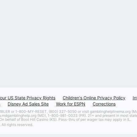
our US State Privacy Rights
Children's Online Privacy Policy
In
s
Disney Ad Sales Site
Work for ESPN
Corrections
 or 1-800-MY-RESET, (800) 327-5050 or visit gamblinghelplinema.org (MA)
w.mdgamblinghelp.org (MD), 1-800-981-0023 (PR). 21+ and present in most states
n behalf of Boot Hill Casino (KS). Pass-thru of per wager tax may apply in IL.
All rights reserved.