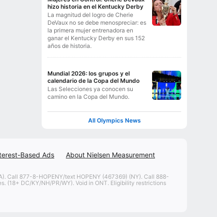
hizo historia en el Kentucky Derby
La magnitud del logro de Cherie
DeVaux no se debe menospreciar: es
la primera mujer entrenadora en
ganar el Kentucky Derby en sus 152
años de historia.
Mundial 2026: los grupos y el
calendario de la Copa del Mundo
Las Selecciones ya conocen su
camino en la Copa del Mundo.
All Olympics News
terest-Based Ads
About Nielsen Measurement
. Call 877-8-HOPENY/text HOPENY (467369) (NY). Call 888-
. (18+ DC/KY/NH/PR/WY). Void in ONT. Eligibility restrictions