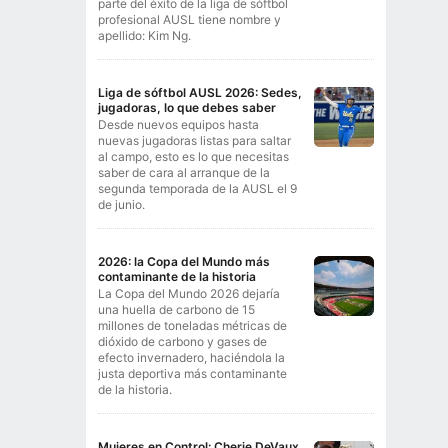
parte del éxito de la liga de sóftbol
profesional AUSL tiene nombre y
apellido: Kim Ng.
Liga de sóftbol AUSL 2026: Sedes,
jugadoras, lo que debes saber
Desde nuevos equipos hasta
nuevas jugadoras listas para saltar
al campo, esto es lo que necesitas
saber de cara al arranque de la
segunda temporada de la AUSL el 9
de junio.
2026: la Copa del Mundo más
contaminante de la historia
La Copa del Mundo 2026 dejaría
una huella de carbono de 15
millones de toneladas métricas de
dióxido de carbono y gases de
efecto invernadero, haciéndola la
justa deportiva más contaminante
de la historia.
Mujeres en Control: Cherie DeVaux