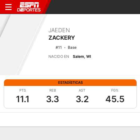
JAEDEN
ZACKERY
#11
Base
NACIDO EN
Salem, WI
ESTADÍSTICAS
PTS
REB
AST
FG%
11.1
3.3
3.2
45.5
Perfil de Jugador
Noticias
Estadísticas
Bio
Splits
Resumen