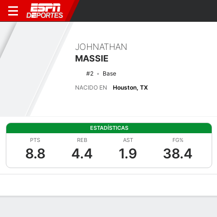
JOHNATHAN
MASSIE
#2
Base
NACIDO EN
Houston, TX
ESTADÍSTICAS
PTS
REB
AST
FG%
8.8
4.4
1.9
38.4
Perfil de Jugador
Noticias
Estadísticas
Bio
Splits
Resumen