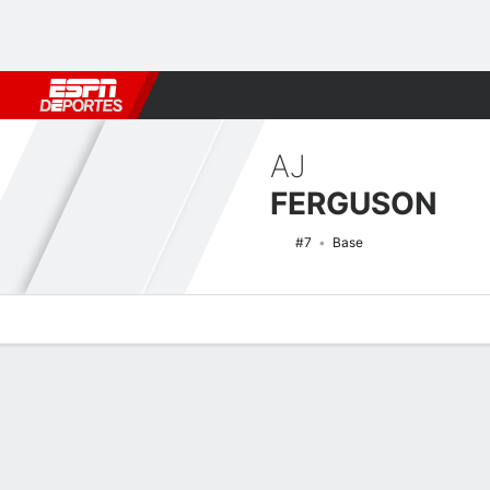
Fútbol
MLB
F. Americano
Básquetbol
WNBA
F1
Boxe
AJ
FERGUSON
#7
Base
Perfil de Jugador
Noticias
Estadísticas
Bio
Splits
Resumen