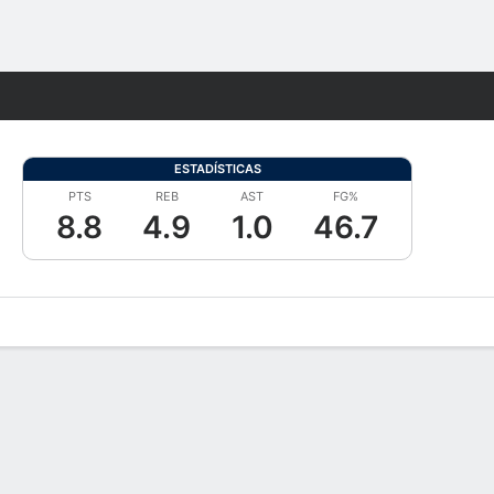
Watch
Juegos
ESTADÍSTICAS
PTS
REB
AST
FG%
8.8
4.9
1.0
46.7