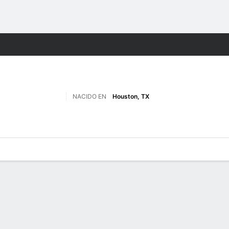
o
NCAAM
Más Deportes
NACIDO EN
Houston, TX
 de Juegos