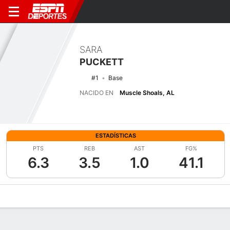
SARA
PUCKETT
#1
Base
NACIDO EN
Muscle Shoals, AL
ESTADÍSTICAS
PTS
REB
AST
FG%
6.3
3.5
1.0
41.1
Perfil de Jugador
Noticias
Estadísticas
Bio
Resumen de Jue