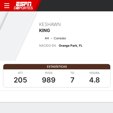
KESHAWN
KING
#4
Corredor
NACIDO EN
Orange Park, FL
ESTADÍSTICAS
ATT
RYDS
TD
YDS/RA
205
989
7
4.8
Perfil de Jugador
Noticias
Estadísticas
Bio
Splits
Resumen