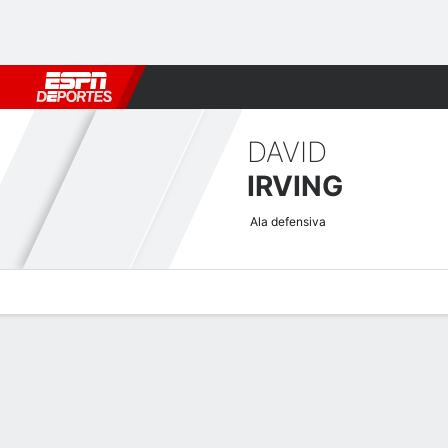
Fútbol
MLB
F. Americano
Básquetbol
WNBA
F1
Boxe
DAVID
IRVING
Ala defensiva
Perfil de Jugador
Noticias
Estadísticas
Bio
Splits
Resumen