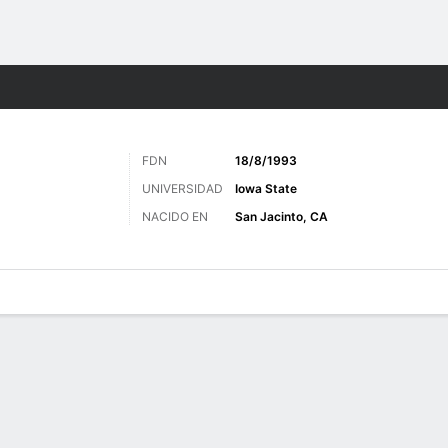
o
Más Deportes
FDN
18/8/1993
UNIVERSIDAD
Iowa State
NACIDO EN
San Jacinto, CA
 de Juegos