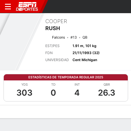
COOPER
RUSH
Falcons
#13
QB
EST/PES
1.91 m, 101 kg
FDN
21/11/1993 (32)
UNIVERSIDAD
Cent Michigan
ESTADÍSTICAS DE TEMPORADA REGULAR 2025
YDS
TD
INT
QBR
303
0
4
26.3
Perfil de Jugador
Noticias
Estadísticas
Bio
Splits
Resumen