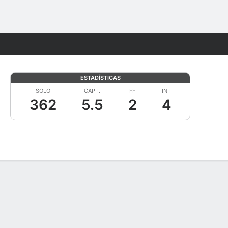
Watch
Juegos
ESTADÍSTICAS
SOLO
CAPT.
FF
INT
362
5.5
2
4