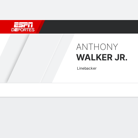
Fútbol
MLB
F. Americano
Básquetbol
WNBA
F1
Boxe
ANTHONY
WALKER JR.
Linebacker
Perfil de Jugador
Noticias
Estadísticas
Bio
Splits
Resumen