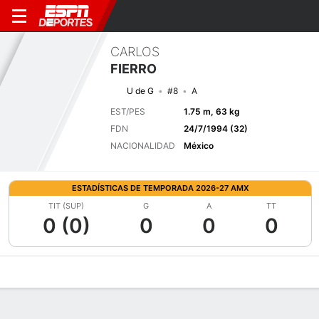
CARLOS
FIERRO
U de G
#8
A
EST/PES
1.75 m, 63 kg
FDN
24/7/1994 (32)
NACIONALIDAD
México
ESTADÍSTICAS DE TEMPORADA 2026-27 AMX
TIT (SUP)
G
A
TT
0 (0)
0
0
0
Perfil de Jugador
Bio
Noticias
Partidos
Estadísticas