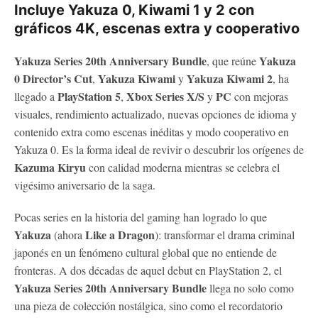
Incluye Yakuza 0, Kiwami 1 y 2 con
gráficos 4K, escenas extra y cooperativo
Yakuza Series 20th Anniversary Bundle
Yakuza
, que reúne
0 Director’s Cut
Yakuza Kiwami
Yakuza Kiwami 2
,
y
, ha
PlayStation 5
Xbox Series X/S
PC
llegado a
,
y
con mejoras
visuales, rendimiento actualizado, nuevas opciones de idioma y
contenido extra como escenas inéditas y modo cooperativo en
Yakuza 0. Es la forma ideal de revivir o descubrir los orígenes de
Kazuma Kiryu
con calidad moderna mientras se celebra el
vigésimo aniversario de la saga.
Pocas series en la historia del gaming han logrado lo que
Yakuza
Like a Dragon
(ahora
): transformar el drama criminal
japonés en un fenómeno cultural global que no entiende de
fronteras. A dos décadas de aquel debut en PlayStation 2, el
Yakuza Series 20th Anniversary Bundle
llega no solo como
una pieza de colección nostálgica, sino como el recordatorio