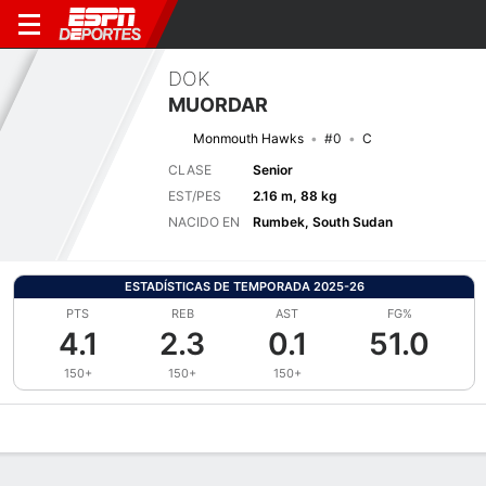
DOK
MUORDAR
Monmouth Hawks
#0
C
CLASE
Senior
EST/PES
2.16 m, 88 kg
NACIDO EN
Rumbek, South Sudan
ESTADÍSTICAS DE TEMPORADA 2025-26
PTS
REB
AST
FG%
4.1
2.3
0.1
51.0
150+
150+
150+
Perfil de Jugador
Noticias
Estadísticas
Bio
Splits
Resumen