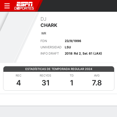
DJ
CHARK
WR
FDN
23/9/1996
UNIVERSIDAD
LSU
INFO DRAFT
2018: Rd 2, Sel. 61 (JAX)
ESTADÍSTICAS DE TEMPORADA REGULAR 2024
REC
RECYDS
TD
AVG
4
31
1
7.8
Perfil de Jugador
Noticias
Estadísticas
Bio
Splits
Resumen