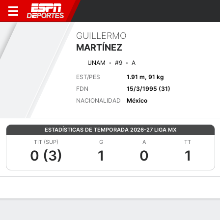
GUILLERMO
MARTÍNEZ
UNAM
#9
A
EST/PES
1.91 m, 91 kg
FDN
15/3/1995 (31)
NACIONALIDAD
México
ESTADÍSTICAS DE TEMPORADA 2026-27 LIGA MX
TIT (SUP)
G
A
TT
0 (3)
1
0
1
Perfil de Jugador
Bio
Noticias
Partidos
Estadísticas