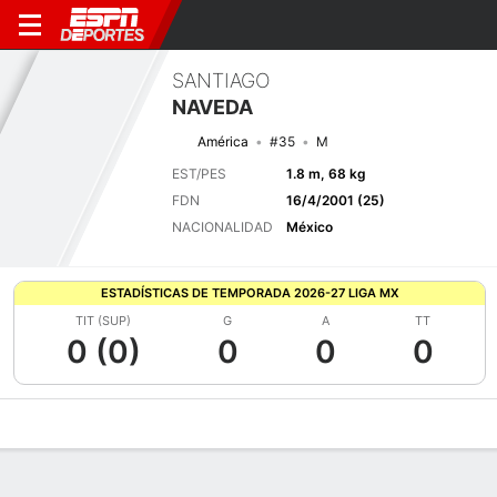
SANTIAGO
NAVEDA
América
#35
M
EST/PES
1.8 m, 68 kg
FDN
16/4/2001 (25)
NACIONALIDAD
México
ESTADÍSTICAS DE TEMPORADA 2026-27 LIGA MX
TIT (SUP)
G
A
TT
0 (0)
0
0
0
Perfil de Jugador
Bio
Noticias
Partidos
Estadísticas