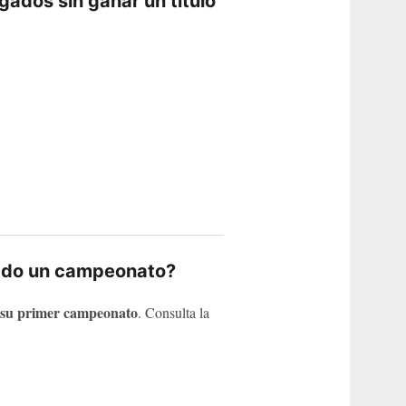
gados sin ganar un título
ado un campeonato?
e su primer campeonato
. Consulta la