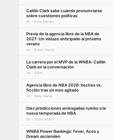
Caitlin Clark sabe cuándo pronunciarse
sobre cuestiones políticas
5h
Katie Barnes
Previa de la agencia libre de la NBA de
2027: Un vistazo anticipado al próximo
verano
2d
Bobby Marks
La carrera por el MVP de la WNBA: Caitlin
Clark en la conversación
2d
ESPN
Agencia libre de NBA 2026: hechos vs.
ficción tras un mes agitado
2d
Bbby Marks
Diez predicciones arriesgadas rumbo a la
nueva temporada de NBA
3d
Bruno Altieri
WNBA Power Rankings: Fever, Aces y
Dream ascienden