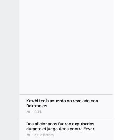
Kawhi tenía acuerdo no revelado con
Daktronics
2h
ESPN
Dos aficionados fueron expulsados
durante el juego Aces contra Fever
2h
Katie Barnes