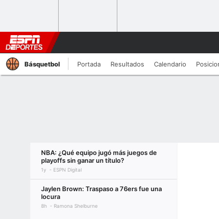
Básquetbol
Portada
Resultados
Calendario
Posicio
NBA: ¿Qué equipo jugó más juegos de
playoffs sin ganar un título?
1y
ESPN Digital
Jaylen Brown: Traspaso a 76ers fue una
locura
8h
Ramona Shelburne