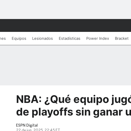
nes
Equipos
Lesionados
Estadí­sticas
Power Index
Bracket
NBA: ¿Qué equipo jug
de playoffs sin ganar u
ESPN Digital
22 de jun, 2025, 22:45 ET