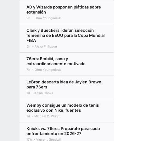
AD y Wizards posponen pláticas sobre
extensión
9h
Ohm Youngmisuk
Clark y Bueckers lideran selección
femenina de EEUU para la Copa Mundial
FIBA
5h
Alexa Philippou
76ers: Embiid, sano y
extraordinariamente motivado
7h
Ohm Youngmisuk
LeBron descarta idea de Jaylen Brown
para 76ers
1d
Kalan Hooks
Wemby consigue un modelo de tenis
exclusivo con Nike, fuentes
7d
Michael C. Wright
Knicks vs. 76ers: Prepárate para cada
enfrentamiento en 2026-27
17h
Vincent Goodwill