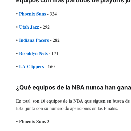
Equipos con más partidos de playoffs ju
•
Phoenix Suns
- 324
•
Utah Jazz
- 292
•
Indiana Pacers
- 282
•
Brooklyn Nets
- 171
•
LA Clippers
- 160
¿Qué equipos de la NBA nunca han gan
son 10 equipos de la NBA que siguen en busca d
En total,
lista, junto con su número de apariciones en las Finales.
• Phoenix Suns 3