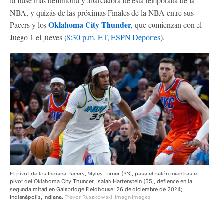
la frase más definitoria y abarcadora de esta temporada de la
NBA, y quizás de las próximas Finales de la NBA entre sus
Oklahoma City Thunder
Pacers y los
, que comienzan con el
Juego 1 el jueves (
8:30 p.m. ET, ESPN Deportes
).
El pívot de los Indiana Pacers, Myles Turner (33), pasa el balón mientras el
pívot del Oklahoma City Thunder, Isaiah Hartenstein (55), defiende en la
segunda mitad en Gainbridge Fieldhouse; 26 de diciembre de 2024;
Indianápolis, Indiana.
Trevor Ruszkowski-Imagn Images