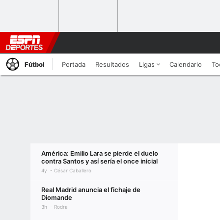
Fútbol
Portada
Resultados
Ligas
Calendario
To
América: Emilio Lara se pierde el duelo
contra Santos y así sería el once inicial
4y
César Caballero
Real Madrid anuncia el fichaje de
Diomande
3h
Rodra