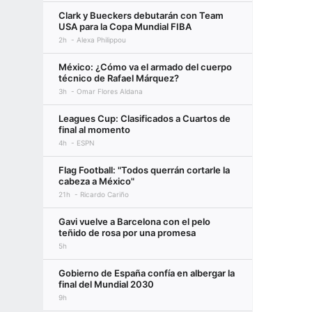
Clark y Bueckers debutarán con Team
USA para la Copa Mundial FIBA
2h
Alexa Philippou
México: ¿Cómo va el armado del cuerpo
técnico de Rafael Márquez?
3h
Omar Flores Aldana
Leagues Cup: Clasificados a Cuartos de
final al momento
4h
ESPN
Flag Football: "Todos querrán cortarle la
cabeza a México"
21h
Ricardo Cariño
Gavi vuelve a Barcelona con el pelo
teñido de rosa por una promesa
5h
Gobierno de España confía en albergar la
final del Mundial 2030
9h