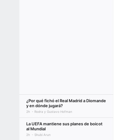
¿Por qué fichó el Real Madrid a Diomande
y en dónde jugará?
2h
Rodra y Gustavo Hofman
La UEFA mantiene sus planes de boicot
al Mundial
2h
Shubi Arun