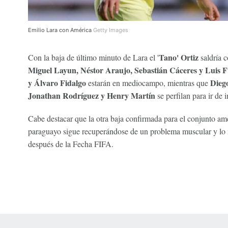
Emilio Lara con América
Getty Images
Tano' Ortiz
Con la baja de último minuto de Lara el '
saldría 
Miguel Layun, Néstor Araujo, Sebastián Cáceres y Luis F
y Álvaro Fidalgo
Dieg
estarán en mediocampo, mientras que
Jonathan Rodríguez y Henry Martín
se perfilan para ir de i
Cabe destacar que la otra baja confirmada para el conjunto ame
paraguayo sigue recuperándose de un problema muscular y lo 
después de la Fecha FIFA.
 Online Privacy Policy
Interest-Based Ads
About Nielsen Measurement
You