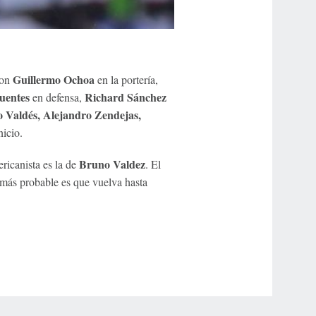
Guillermo Ochoa
con
en la portería,
uentes
Richard Sánchez
en defensa,
o Valdés, Alejandro Zendejas,
nicio.
Bruno Valdez
ricanista es la de
. El
más probable es que vuelva hasta
r Privacy Choices
Contact Us
Disney Ad Sales Site
Work for ESPN