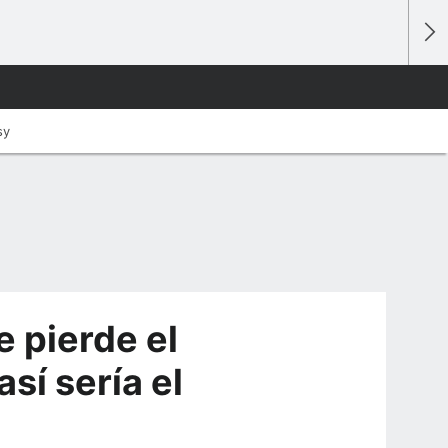
sy
e pierde el
sí sería el