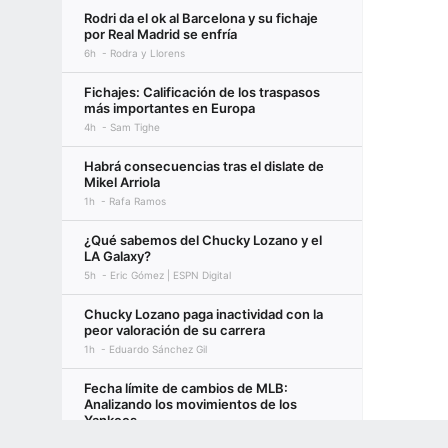
Rodri da el ok al Barcelona y su fichaje
por Real Madrid se enfría
6h
Rodra y Llorens
Fichajes: Calificación de los traspasos
más importantes en Europa
4h
Sam Tighe
Habrá consecuencias tras el dislate de
Mikel Arriola
1h
Rafa Ramos
¿Qué sabemos del Chucky Lozano y el
LA Galaxy?
5h
Eric Gómez | ESPN Digital
Chucky Lozano paga inactividad con la
peor valoración de su carrera
1h
Eduardo Sánchez Gil
Fecha límite de cambios de MLB:
Analizando los movimientos de los
Yankees
3h
ESPN
Terms of Use
Privacy Policy
Your US State Privacy Rights
Children's