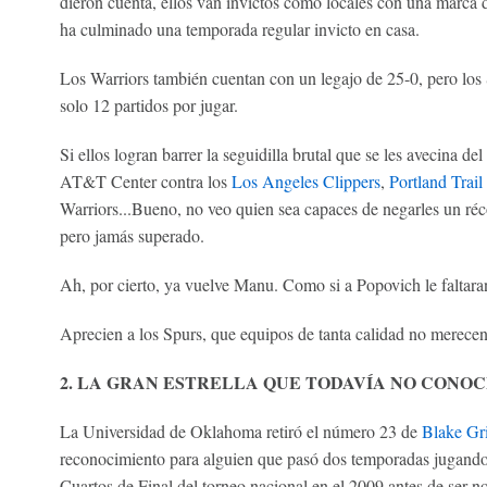
dieron cuenta, ellos van invictos como locales con una marca d
ha culminado una temporada regular invicto en casa.
Los Warriors también cuentan con un legajo de 25-0, pero los 
solo 12 partidos por jugar.
Si ellos logran barrer la seguidilla brutal que se les avecina d
AT&T Center contra los
Los Angeles Clippers
,
Portland Trail
Warriors...Bueno, no veo quien sea capaces de negarles un réc
pero jamás superado.
Ah, por cierto, ya vuelve Manu. Como si a Popovich le faltara
Aprecien a los Spurs, que equipos de tanta calidad no merecen
2. LA GRAN ESTRELLA QUE TODAVÍA NO CONOC
La Universidad de Oklahoma retiró el número 23 de
Blake Gri
reconocimiento para alguien que pasó dos temporadas jugando p
Cuartos de Final del torneo nacional en el 2009 antes de ser