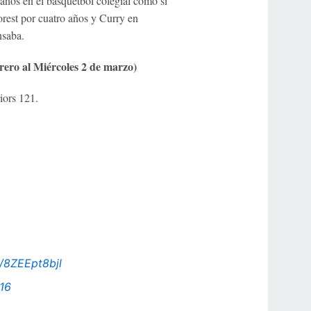
ños en el básquetbol colegial como si
rest por cuatro años y Curry en
nsaba.
rero al Miércoles 2 de marzo)
iors 121.
o/8ZEEpt8bjl
16