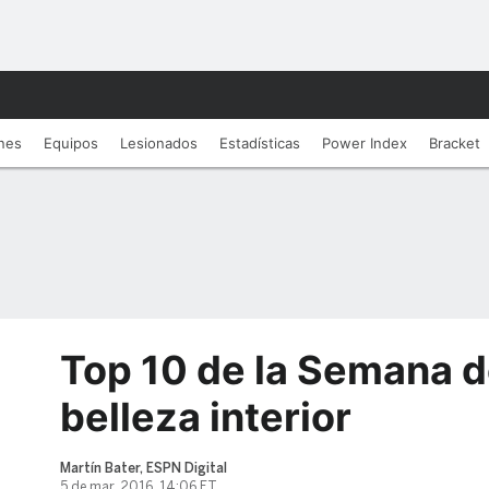
nes
Equipos
Lesionados
Estadí­sticas
Power Index
Bracket
Top 10 de la Semana d
belleza interior
Martín Bater, ESPN Digital
5 de mar, 2016, 14:06 ET