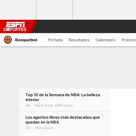
Básquetbol
Portada
Resultados
Calendario
Posicio
Top 10 de la Semana de NBA: La belleza
interior
10y
Martín Bater, ESPN Digital
Los agentes libres más destacados que
quedan en la NBA
13h
NBA Insiders