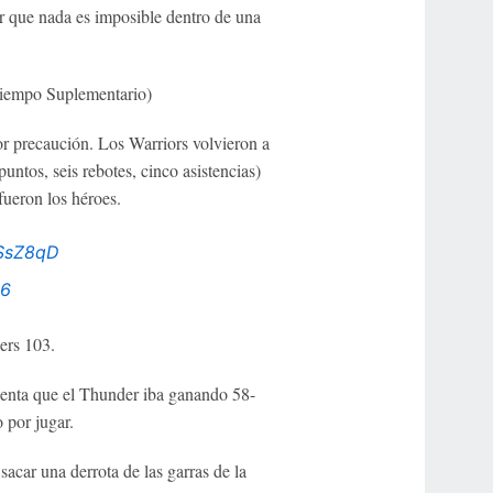
ar que nada es imposible dentro de una
iempo Suplementario)
por precaución. Los Warriors volvieron a
untos, seis rebotes, cinco asistencias)
ueron los héroes.
kSsZ8qD
16
ers 103.
cuenta que el Thunder iba ganando 58-
 por jugar.
acar una derrota de las garras de la