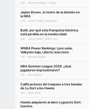
33d
Michael Voepel, +3 Más
Jaylen Brown, el rostro de la división en
la NBA
22d
Justin Tinsley, Andscape
Bulls: por qué esta franquicia histórica
está perdida en la mediocridad
24d
Jamal Collier | ESPN.com
WNBA Power Rankings: Lynx sube,
Valkyries baja, Liberty reacciona
17d
Michael Voepel
NBA Summer League 2026: ¿Qué
jugadores impresionaron?
19d
Ben Golliver
Calificaciones del traspaso a tres bandas
de Lu Dort a los Hawks
19d
Zach Kram
Hawks adquieren al alero Luguentz Dort:
fuentes