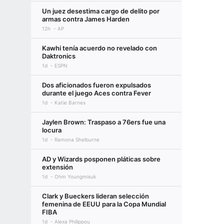
Un juez desestima cargo de delito por
armas contra James Harden
12h
AP
Kawhi tenía acuerdo no revelado con
Daktronics
1d
ESPN
Dos aficionados fueron expulsados
durante el juego Aces contra Fever
1d
Katie Barnes
Jaylen Brown: Traspaso a 76ers fue una
locura
1d
Ramona Shelburne
AD y Wizards posponen pláticas sobre
extensión
1d
Ohm Youngmisuk
Clark y Bueckers lideran selección
femenina de EEUU para la Copa Mundial
FIBA
1d
Alexa Philippou