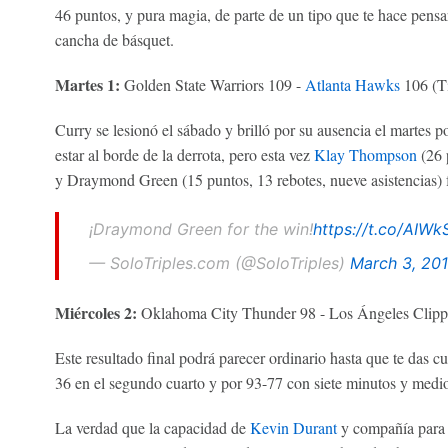
46 puntos, y pura magia, de parte de un tipo que te hace pens
cancha de básquet.
Martes 1:
Golden State Warriors 109 -
Atlanta Hawks
106 (T
Curry se lesionó el sábado y brilló por su ausencia el martes 
estar al borde de la derrota, pero esta vez
Klay Thompson
(26 p
y Draymond Green (15 puntos, 13 rebotes, nueve asistencias) f
¡Draymond Green for the win!
https://t.co/AIW
— SoloTriples.com (@SoloTriples)
March 3, 20
Miércoles 2:
Oklahoma City Thunder 98 - Los Ángeles Clipp
Este resultado final podrá parecer ordinario hasta que te das 
36 en el segundo cuarto y por 93-77 con siete minutos y medio
La verdad que la capacidad de
Kevin Durant
y compañía para s