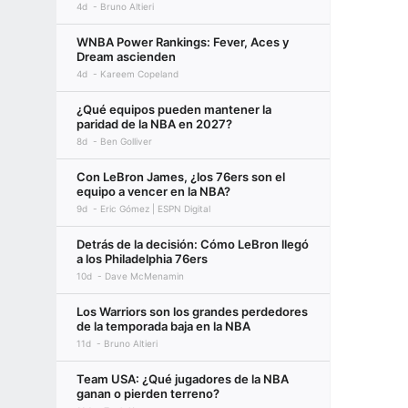
4d
Bruno Altieri
WNBA Power Rankings: Fever, Aces y
Dream ascienden
4d
Kareem Copeland
¿Qué equipos pueden mantener la
paridad de la NBA en 2027?
8d
Ben Golliver
Con LeBron James, ¿los 76ers son el
equipo a vencer en la NBA?
9d
Eric Gómez | ESPN Digital
Detrás de la decisión: Cómo LeBron llegó
a los Philadelphia 76ers
10d
Dave McMenamin
Los Warriors son los grandes perdedores
de la temporada baja en la NBA
11d
Bruno Altieri
Team USA: ¿Qué jugadores de la NBA
ganan o pierden terreno?