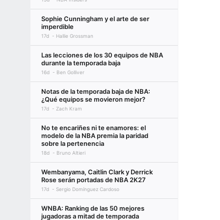
Sophie Cunningham y el arte de ser
imperdible
17d
Hallie Grossman
Las lecciones de los 30 equipos de NBA
durante la temporada baja
16d
Ben Golliver
Notas de la temporada baja de NBA:
¿Qué equipos se movieron mejor?
17d
Zach Kram
No te encariñes ni te enamores: el
modelo de la NBA premia la paridad
sobre la pertenencia
18d
Bruno Altieri
Wembanyama, Caitlin Clark y Derrick
Rose serán portadas de NBA 2K27
17d
Sergio Domínguez Cardoso
WNBA: Ranking de las 50 mejores
jugadoras a mitad de temporada