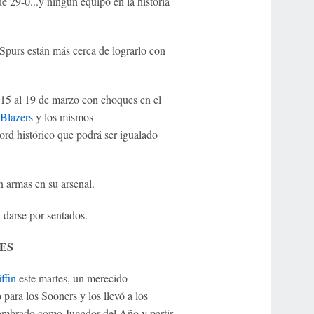
e 29-0...y ningún equipo en la historia
Spurs están más cerca de lograrlo con
el 15 al 19 de marzo con choques en el
 Blazers
y los mismos
ord histórico que podrá ser igualado
n armas en su arsenal.
 darse por sentados.
ES
ffin
este martes, un merecido
ara los Sooners y los llevó a los
 nombrado como Jugador del Año y partir