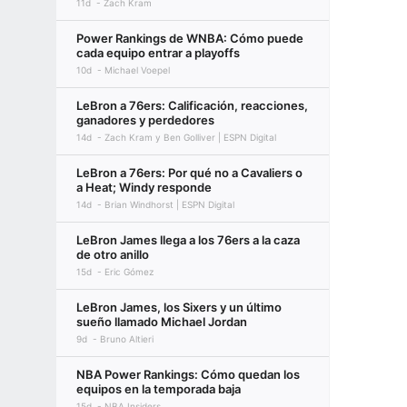
11d
Zach Kram
Power Rankings de WNBA: Cómo puede
cada equipo entrar a playoffs
10d
Michael Voepel
LeBron a 76ers: Calificación, reacciones,
ganadores y perdedores
14d
Zach Kram y Ben Golliver | ESPN Digital
LeBron a 76ers: Por qué no a Cavaliers o
a Heat; Windy responde
14d
Brian Windhorst | ESPN Digital
LeBron James llega a los 76ers a la caza
de otro anillo
15d
Eric Gómez
LeBron James, los Sixers y un último
sueño llamado Michael Jordan
9d
Bruno Altieri
NBA Power Rankings: Cómo quedan los
equipos en la temporada baja
15d
NBA Insiders