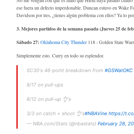
No me vengan con que es malo que Hield haya pasado cuatro a
ese fuera un defecto imperdonable. Duncan estuvo en Wake Fo
Davidson por tres, ¿tienes algún problema con ellos? Ya lo pe
3. Mejores partidos de la semana pasada (Jueves 25 de feb
Sábado 27:
Oklahoma City Thunder
118 - Golden State Warr
Simplemente esto. Curry en todo su esplendor.
SC30's 46-point breakdown from
#GSWatOKC
8/17 on pull-ups
8/12 on pull-up 👌's
3/3 on catch + shoot 👌's
#NBAVine
https://t.c
— NBA.com/Stats (@nbastats)
February 28, 20