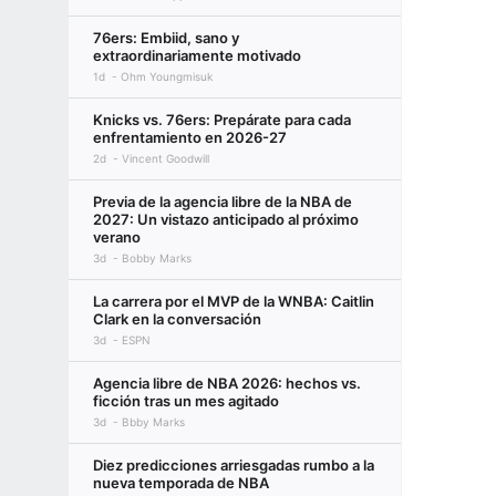
76ers: Embiid, sano y
extraordinariamente motivado
1d
Ohm Youngmisuk
Knicks vs. 76ers: Prepárate para cada
enfrentamiento en 2026-27
2d
Vincent Goodwill
Previa de la agencia libre de la NBA de
2027: Un vistazo anticipado al próximo
verano
3d
Bobby Marks
La carrera por el MVP de la WNBA: Caitlin
Clark en la conversación
3d
ESPN
Agencia libre de NBA 2026: hechos vs.
ficción tras un mes agitado
3d
Bbby Marks
Diez predicciones arriesgadas rumbo a la
nueva temporada de NBA