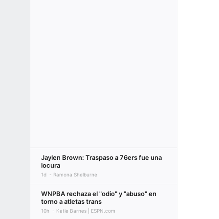
Jaylen Brown: Traspaso a 76ers fue una
locura
1d
Ramona Shelburne
WNPBA rechaza el "odio" y "abuso" en
torno a atletas trans
10h
Katie Barnes | ESPN.com