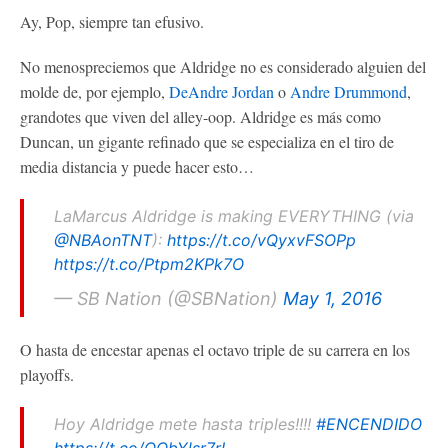
Ay, Pop, siempre tan efusivo.
No menospreciemos que Aldridge no es considerado alguien del
molde de, por ejemplo,
DeAndre Jordan
o
Andre Drummond
,
grandotes que viven del alley-oop. Aldridge es más como
Duncan, un gigante refinado que se especializa en el tiro de
media distancia y puede hacer esto…
LaMarcus Aldridge is making EVERYTHING (via
@NBAonTNT
):
https://t.co/vQyxvFSOPp
https://t.co/Ptpm2KPk7O
— SB Nation (@SBNation)
May 1, 2016
O hasta de encestar apenas el octavo triple de su carrera en los
playoffs.
Hoy Aldridge mete hasta triples!!!!
#ENCENDIDO