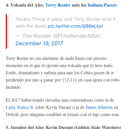
4. Volcada del Año:
Terry Rozier
ante los
Indiana Pacers
Pacers Throw it away and Terry Rozier wins it
with the dunk!
pic.twitter.com/iIj86eLkpl
— The Render (@TheRenderNBA)
December 19, 2017
Terry Rozier no era sinónimo de nada hasta este preciso
momento en el que él ejecutó una volcada que lo tuvo todo:
Estilo, dramatismo y euforia para que los Celtics pasen de ir
perdiendo por uno a ganar por 112-111 en casa ajena con robo
incluido.
El 2017 habrá tenido clavadas más estruendosas como la de
Larry Nance Jr
. sobre Kevin Durant o la de
James Johnson
en
Detroit, pero ninguna combinó al éxtasis con el lujo como esta.
5. Jugador del Año: Kevin Durant (Golden State Warriors)