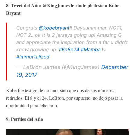
8. Tweet del Año: @KingJames le rinde pleitesía a Kobe
Bryant
Congrats
@kobebryant
!! Dayuumm man NOT1,
NOT 2.. ok it is 2 jerseys going up! Amazing G
and appreciate the inspiration from a far u didn't
know growing up!
#Ko8e24
#Mamba
🐍
#Immortalized
— LeBron James (@KingJames)
December
19, 2017
Kobe fue testigo de no uno, sino que dos de sus números
retirados: El 8 y el 24. LeBron, por supuesto, no dejó pasar la
oportunidad para felicitarlo.
9. Perfiles del Año