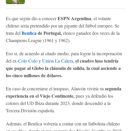
ESPN Argentina
Es que según dio a conocer
, el volante
chileno sería pretendido por un gigante del fútbol europeo. Se
Benfica
de Portugal,
trata del
elenco ganador dos veces de la
Champions League (1961 y 1962).
Eso sí, de acuerdo al citado medio, para lograr la incorporación
el cuadro luso tendría
del ex-
Colo Colo
y
Unión La Calera
,
que pagar al Globo la cláusula de salida, la cual asciende a
los cinco millones de dólares.
segunda
En caso de concretarse el traspaso, Alarcón viviría su
experiencia en el Viejo Continente,
pues ya defendió los
colores del UD Ibiza durante 2023, donde descendió a la
Tercera División española.
Además, el Benfica volvería a contar con un futbolista chileno
en sus filas, donde el más reciente fue Nicolás Castillo en 2018,