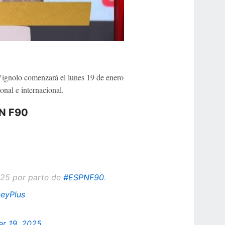
ignolo comenzará el lunes 19 de enero
nal e internacional.
PN F90
025 por parte de
#ESPNF90
.
eyPlus
r 19, 2025