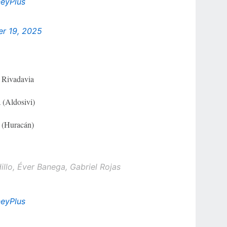
eyPlus
r 19, 2025
e Rivadavia
 (Aldosivi)
 (Huracán)
illo, Éver Banega, Gabriel Rojas
eyPlus