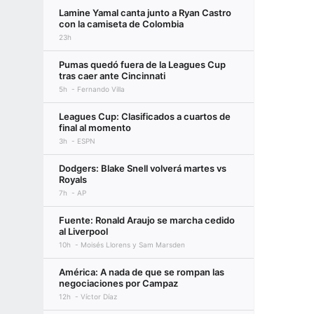
Lamine Yamal canta junto a Ryan Castro
con la camiseta de Colombia
23h
Pumas quedó fuera de la Leagues Cup
tras caer ante Cincinnati
5h
Fernando Villa
Leagues Cup: Clasificados a cuartos de
final al momento
3h
ESPN
Dodgers: Blake Snell volverá martes vs
Royals
7h
AP
Fuente: Ronald Araujo se marcha cedido
al Liverpool
10h
Moisés Llorens y Sam Marsden
América: A nada de que se rompan las
negociaciones por Campaz
12h
Víctor Díaz