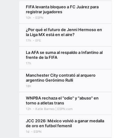
FIFA levanta bloqueo a FC Juárez para
registrar jugadores
10h
ESPN
¿Por qué el futuro de Jenni Hermoso en
la Liga MX está en el aire?
17h
EFE
La AFA se suma al respaldo a Infantino al
frente de la FIFA
17h
Manchester City contrató al arquero
argentino Gerónimo Rulli
18h
WNPBA rechaza el "odio" y "abuso" en
torno a atletas trans
12h
Katie Barnes | ESPN.com
JCC 2026: México volvió a ganar medalla
de oro en futbol femenil
1d
ESPN