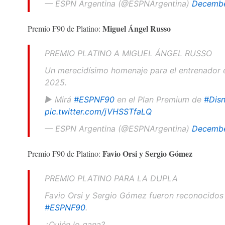
— ESPN Argentina (@ESPNArgentina)
Decembe
Miguel Ángel Russo
Premio F90 de Platino:
PREMIO PLATINO A MIGUEL ÁNGEL RUSSO
Un merecidísimo homenaje para el entrenador e
2025.
▶️ Mirá
#ESPNF90
en el Plan Premium de
#Disn
pic.twitter.com/jVHSSTfaLQ
— ESPN Argentina (@ESPNArgentina)
Decembe
Favio Orsi y Sergio Gómez
Premio F90 de Platino:
PREMIO PLATINO PARA LA DUPLA
Favio Orsi y Sergio Gómez fueron reconocidos
#ESPNF90
.
¿Quién lo gana?