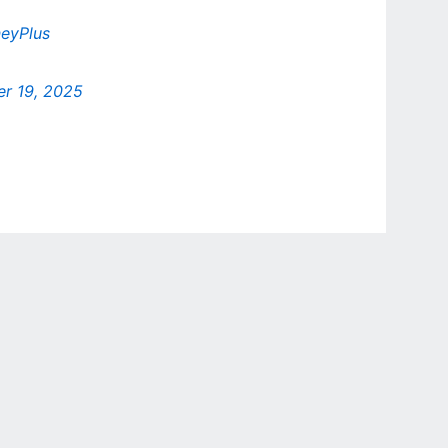
eyPlus
r 19, 2025
r Privacy Choices
Contact Us
Disney Ad Sales Site
Work for ESPN
NY (467369) (NY). Call 888-789-7777/visit ccpg.org (CT), or visit
draftkings.com/sportsbook. On behalf of Boot Hill Casino (KS). Pass-thru of per