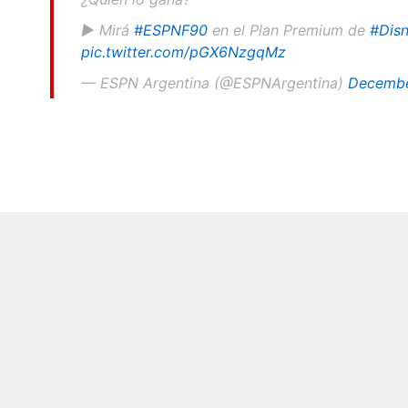
▶️ Mirá
#ESPNF90
en el Plan Premium de
#Disn
pic.twitter.com/pGX6NzgqMz
— ESPN Argentina (@ESPNArgentina)
Decembe
 Online Privacy Policy
Interest-Based Ads
About Nielsen Measurement
You
Corrections
7-5050 or visit gamblinghelplinema.org (MA). Call 877-8-HOPENY/text HOPE
es. (18+ DC/KY/NH/PR/WY). Void in ONT. Eligibility restrictions apply. Terms: 
wager tax may apply in IL.
Copyright: © 2026 ESPN Enterprises, LLC. All rights reserved.