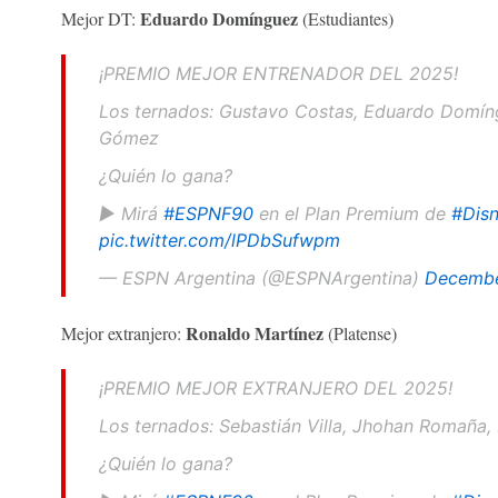
Eduardo Domínguez
Mejor DT:
(Estudiantes)
¡PREMIO MEJOR ENTRENADOR DEL 2025!
Los ternados: Gustavo Costas, Eduardo Domíngu
Gómez
¿Quién lo gana?
▶️ Mirá
#ESPNF90
en el Plan Premium de
#Disn
pic.twitter.com/lPDbSufwpm
— ESPN Argentina (@ESPNArgentina)
Decembe
Ronaldo Martínez
Mejor extranjero:
(Platense)
¡PREMIO MEJOR EXTRANJERO DEL 2025!
Los ternados: Sebastián Villa, Jhohan Romaña, 
¿Quién lo gana?