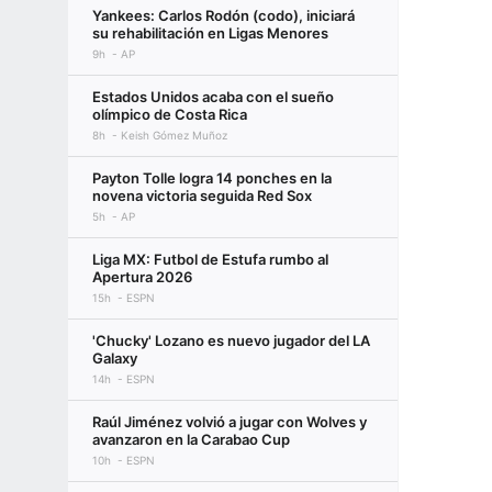
Yankees: Carlos Rodón (codo), iniciará
su rehabilitación en Ligas Menores
9h
AP
Estados Unidos acaba con el sueño
olímpico de Costa Rica
8h
Keish Gómez Muñoz
Payton Tolle logra 14 ponches en la
novena victoria seguida Red Sox
5h
AP
Liga MX: Futbol de Estufa rumbo al
Apertura 2026
15h
ESPN
'Chucky' Lozano es nuevo jugador del LA
Galaxy
14h
ESPN
Raúl Jiménez volvió a jugar con Wolves y
avanzaron en la Carabao Cup
10h
ESPN