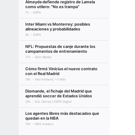
Almeyda defiende registro de Lamela
como utilero: "No es trampa"
7h
ESPN
Inter Miami vs Monterrey: posibles
alineaciones y probabilidades
9h
ESPN
NFL: Propuestas de canje durante los
campamentos de entrenamiento
17h
Seth Walder
Cómo firmó Vinícius el nuevo contrato
con el Real Madrid
18h
Alex Kirkland, +2 Más
Diomande, el fichaje del Madrid que
aprendió soccer de Estados Unidos
20h
Eric Gómez | ESPN Digital
Los agentes libres más destacados que
quedan en la NBA
15h
NBA Insiders