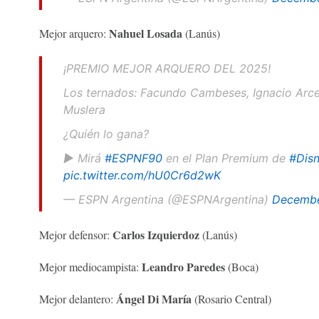
Nahuel Losada
Mejor arquero:
(Lanús)
¡PREMIO MEJOR ARQUERO DEL 2025!
Los ternados: Facundo Cambeses, Ignacio Arce
Muslera
¿Quién lo gana?
▶️ Mirá
#ESPNF90
en el Plan Premium de
#Disn
pic.twitter.com/hU0Cr6d2wK
— ESPN Argentina (@ESPNArgentina)
Decembe
Carlos Izquierdoz
Mejor defensor:
(Lanús)
Leandro Paredes
Mejor mediocampista:
(Boca)
Ángel Di María
Mejor delantero:
(Rosario Central)