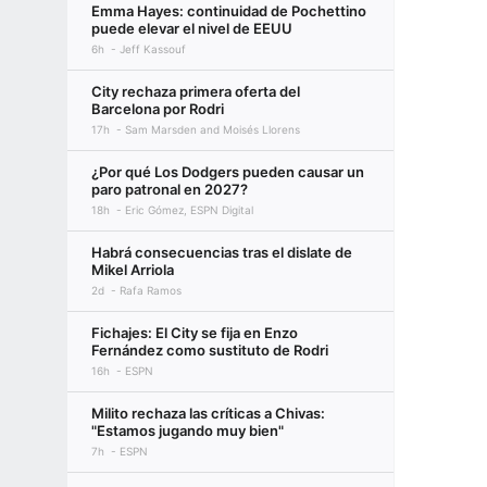
Emma Hayes: continuidad de Pochettino
puede elevar el nivel de EEUU
6h
Jeff Kassouf
City rechaza primera oferta del
Barcelona por Rodri
17h
Sam Marsden and Moisés Llorens
¿Por qué Los Dodgers pueden causar un
paro patronal en 2027?
18h
Eric Gómez, ESPN Digital
Habrá consecuencias tras el dislate de
Mikel Arriola
2d
Rafa Ramos
Fichajes: El City se fija en Enzo
Fernández como sustituto de Rodri
16h
ESPN
Milito rechaza las críticas a Chivas:
"Estamos jugando muy bien"
7h
ESPN