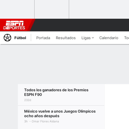
Fútbol
Portada
Resultados
Ligas
Calendario
To
Todos los ganadores de los Premios
ESPN F90
232d
México vuelve a unos Juegos Olímpicos
ocho años después
3h
Omar Flores Aldana