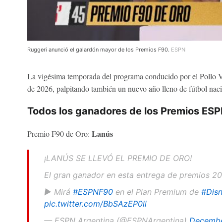
Ruggeri anunció el galardón mayor de los Premios F90.
ESPN
La vigésima temporada del programa conducido por el Pollo V
de 2026, palpitando también un nuevo año lleno de fútbol nacio
Todos los ganadores de los Premios ES
Lanús
Premio F90 de Oro:
¡LANÚS SE LLEVÓ EL PREMIO DE ORO!
El gran ganador en esta entrega de premios 2
▶️ Mirá
#ESPNF90
en el Plan Premium de
#Disn
pic.twitter.com/BbSAzEP0li
— ESPN Argentina (@ESPNArgentina)
Decembe