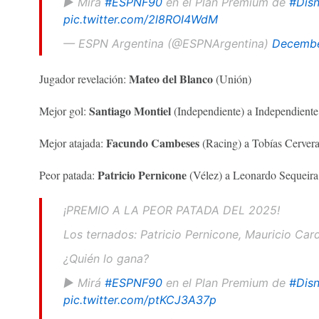
▶️ Mirá
#ESPNF90
en el Plan Premium de
#Disn
pic.twitter.com/2l8ROI4WdM
— ESPN Argentina (@ESPNArgentina)
Decembe
Mateo del Blanco
Jugador revelación:
(Unión)
Santiago Montiel
Mejor gol:
(Independiente) a Independient
Facundo Cambeses
Mejor atajada:
(Racing) a Tobías Cervera
Patricio Pernicone
Peor patada:
(Vélez) a Leonardo Sequeira
¡PREMIO A LA PEOR PATADA DEL 2025!
Los ternados: Patricio Pernicone, Mauricio Card
¿Quién lo gana?
▶️ Mirá
#ESPNF90
en el Plan Premium de
#Disn
pic.twitter.com/ptKCJ3A37p