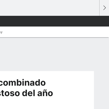
sy
n combinado
stoso del año