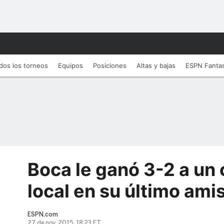
dos los torneos
Equipos
Posiciones
Altas y bajas
ESPN Fanta
Boca le ganó 3-2 a u
local en su último ami
ESPN.com
27 de nov, 2015, 18:23 ET