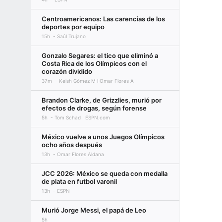
Centroamericanos: Las carencias de los
deportes por equipo
15h
Saúl Trujano
Gonzalo Segares: el tico que eliminó a
Costa Rica de los Olímpicos con el
corazón dividido
37m
Keish Gómez M l Omar Flores A
Brandon Clarke, de Grizzlies, murió por
efectos de drogas, según forense
5h
Tom Schad | ESPN.com
México vuelve a unos Juegos Olímpicos
ocho años después
13h
Omar Flores Aldana
JCC 2026: México se queda con medalla
de plata en futbol varonil
13h
ESPN
Murió Jorge Messi, el papá de Leo
5h