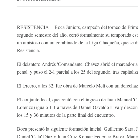
RESISTENCIA -- Boca Juniors, campeón del torneo de Primer
segundo semestre del año, cerró formalmente su temporada este
un amistoso con un combinado de la Liga Chaqueña, que se di
Resistencia.
El delantero Andrés 'Comandante' Chávez abrió el marcador a 
penal, y puso el 2-1 parcial a los 25 del segundo, tras capitaliza
El tercero, a los 32, fue obra de Marcelo Meli con un derechaz
El conjunto local, que contó con el ingreso de Juan Manuel 'C
Lorenzo) igualó 1-1 a través de Daniel Osvaldo Liva y descon
los 15 y 36 minutos de la parte final del encuentro.
Boca presentó la siguiente formación inicial: Guillermo Sara;
Daniel 'Cata' Díaz y Juan Cruz Komar; Federico Bravo, Marc