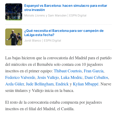
Espanyol vs Barcelona: hacen simulacro para evitar
otra invasión
Moisés Llorens y Sam Marsden | ESPN Digital
¿Qué necesita el Barcelona para ser campeón de
LaLiga esta fecha?
Jordi Blanco | ESPN Digital
Las bajas hicieron que la convocatoria del Madrid para el partido
del miércoles en el Bernabéu solo contara con 10 jugadores
inscritos en el primer equipo:
Thibaut Courtois
,
Fran García
,
Federico Valverde
,
Jesús Vallejo
,
Luka Modric
,
Dani Ceballos
,
Arda Güler
,
Jude Bellingham
,
Endrick
y
Kylian Mbappé
. Nueve
serán titulares y Vallejo inicia en la banca.
El resto de la convocatoria estaba compuesta por jugadores
inscritos en el filial del Madrid, el Castilla.