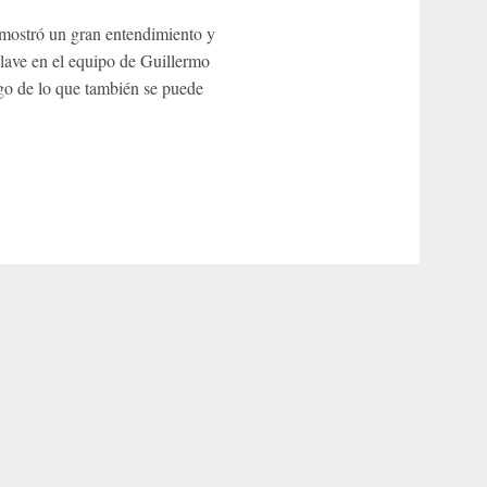
mostró un gran entendimiento y
lave en el equipo de Guillermo
go de lo que también se puede
r Privacy Choices
Contact Us
Disney Ad Sales Site
Work for ESPN
NY (467369) (NY). Call 888-789-7777/visit ccpg.org (CT), or visit
draftkings.com/sportsbook. On behalf of Boot Hill Casino (KS). Pass-thru of per