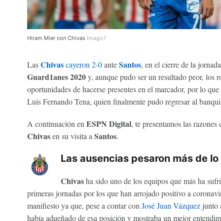
Hiram Mier con Chivas
Imago7
Chivas
Santos
Las
cayeron 2-0
ante
, en el cierre de la jornad
Guard1anes 2020
y, aunque pudo ser un resultado peor, los r
oportunidades de hacerse presentes en el marcador, por lo que 
Luis Fernando Tena, quien finalmente pudo regresar al banquill
ESPN Digital
A continuación en
, te presentamos las razones d
Chivas
Santos
en su visita a
.
Las ausencias pesaron más de l
Chivas
ha sido uno de los equipos que más ha sufri
primeras jornadas por los que han arrojado positivo a coronavi
manifiesto ya que, pese a contar con
José Juan Vázquez
junto
había adueñado de esa posición y mostraba un mejor entendimi