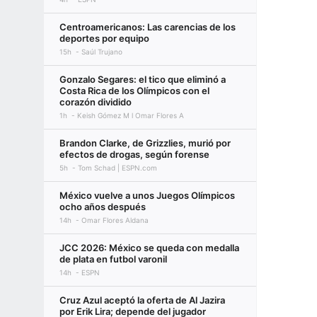
Centroamericanos: Las carencias de los
deportes por equipo
15h
Saúl Trujano
Gonzalo Segares: el tico que eliminó a
Costa Rica de los Olímpicos con el
corazón dividido
1h
Keish Gómez M l Omar Flores A
Brandon Clarke, de Grizzlies, murió por
efectos de drogas, según forense
5h
Tom Schad | ESPN.com
México vuelve a unos Juegos Olímpicos
ocho años después
14h
Omar Flores Aldana
JCC 2026: México se queda con medalla
de plata en futbol varonil
14h
ESPN
Cruz Azul aceptó la oferta de Al Jazira
por Erik Lira; depende del jugador