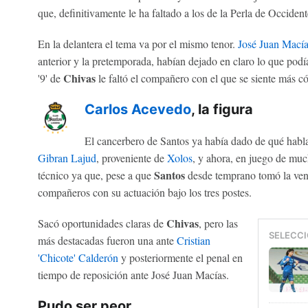
que, definitivamente le ha faltado a los de la Perla de Occident
En la delantera el tema va por el mismo tenor.
José Juan Macía
anterior y la pretemporada, habían dejado en claro lo que podía
Chivas
'9' de
le faltó el compañero con el que se siente más 
Carlos Acevedo
, la figura
El cancerbero de Santos ya había dado de qué hablar 
Gibran Lajud
, proveniente de
Xolos
, y ahora, en juego de much
Santos
técnico ya que, pese a que
desde temprano tomó la vent
compañeros con su actuación bajo los tres postes.
Chivas
Sacó oportunidades claras de
, pero las
SELECCI
más destacadas fueron una ante
Cristian
'Chicote' Calderón
y posteriormente el penal en
tiempo de reposición ante José Juan Macías.
Pudo ser peor