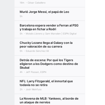
16m
César Caballero
Murió Jorge Messi, el papá de Leo
5h
Barcelona espera vender a Ferran al PSG
y trabaja en fichar a Rodri
5h
Moisés Llorens y Sam Marsden | ESPN Digital
Chucky Lozano llega al Galaxy con la
peor valoración de su carrera
5h
Eduardo Sánchez Gil
Detrás de escena: Por qué los Tigers
eligieron a los Dodgers como destino de
Skubal
4h
Jeff Passan, ESPN
NFL: Larry Fitzgerald, el inmortal que
todavía no se retira
2h
Josh Weinfuss
La Novena de MLB: Yankees, al borde de
un ataque de nervios