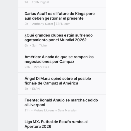
1d
ESPN Digital
Darius Acuff es el futuro de Kings pero
aún deben gestionar el presente
2h
Anthony Slater | ESPN.com
¿Qué grandes clubes están sufriendo
agotamiento por el Mundial 2026?
6h
Sam Tighe
América: A nada de que se rompan las
negociaciones por Campaz
23h
Víctor Díaz
Ángel Di María opinó sobre el posible
fichaje de Campaz al América
3h
ESPN
Fuente: Ronald Araujo se marcha cedido
al Liverpool
21h
Moisés Llorens y Sam Marsden
Liga MX: Futbol de Estufa rumbo al
Apertura 2026