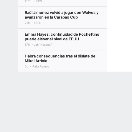
11m
ESPN
Raúl Jiménez volvió a jugar con Wolves y
avanzaron en la Carabao Cup
21h
ESPN
Emma Hayes: continuidad de Pochettino
puede elevar el nivel de EEUU
17h
Jeff Kassouf
Habrá consecuencias tras el dislate de
Mikel Arriola
2d
Rafa Ramos
Fichajes: El City se fija en Enzo
Terms of Use
Privacy Policy
Your US State Privacy Rights
Children's
Fernández como sustituto de Rodri
1d
ESPN
GAMBLING PROBLEM? CALL 1-800-GAMBLER or 1-800-MY-RESET, (800) 32
www.mdgamblinghelp.org (MD), 1-800-981-0023 (PR). 21+ and present in most stat
Milito rechaza las críticas a Chivas:
"Estamos jugando muy bien"
18h
ESPN