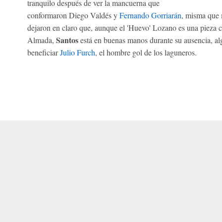
tranquilo después de ver la mancuerna que
conformaron Diego Valdés y
Fernando Gorriarán
, misma que 
dejaron en claro que, aunque el 'Huevo' Lozano es una pieza c
Santos
Almada,
está en buenas manos durante su ausencia, al
beneficiar
Julio Furch
, el hombre gol de los laguneros.
 Online Privacy Policy
Interest-Based Ads
About Nielsen Measurement
You
Corrections
7-5050 or visit gamblinghelplinema.org (MA). Call 877-8-HOPENY/text HOPE
es. (18+ DC/KY/NH/PR/WY). Void in ONT. Eligibility restrictions apply. Terms: 
wager tax may apply in IL.
Copyright: © 2026 ESPN Enterprises, LLC. All rights reserved.