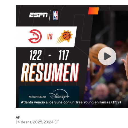
Atlanta venció a los Suns con un Trae Young en llamas (1:59)
AP
14 de ene, 2025, 23:24 ET