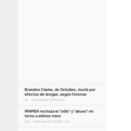
Brandon Clarke, de Grizzlies, murió por
efectos de drogas, según forense
4h
Tom Schad | ESPN.com
WNPBA rechaza el "odio" y "abuso" en
torno a atletas trans
22h
Katie Barnes | ESPN.com