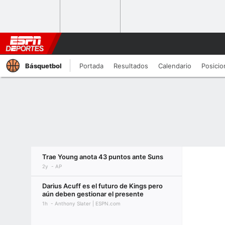
Básquetbol
Portada
Resultados
Calendario
Posicio
Trae Young anota 43 puntos ante Suns
2y
AP
Darius Acuff es el futuro de Kings pero
aún deben gestionar el presente
1h
Anthony Slater | ESPN.com