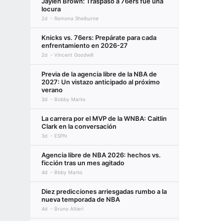
Jaylen Brown: Traspaso a 76ers fue una
locura
2d
Ramona Shelburne
Knicks vs. 76ers: Prepárate para cada
enfrentamiento en 2026-27
2d
Vincent Goodwill
Previa de la agencia libre de la NBA de
2027: Un vistazo anticipado al próximo
verano
3d
Bobby Marks
La carrera por el MVP de la WNBA: Caitlin
Clark en la conversación
3d
ESPN
Agencia libre de NBA 2026: hechos vs.
ficción tras un mes agitado
4d
Bbby Marks
Diez predicciones arriesgadas rumbo a la
nueva temporada de NBA
4d
Bruno Altieri