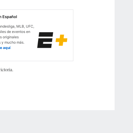
 Español
undesliga, MLB, UFC,
iles de eventos en
s originales
s y mucho más.
e aquí
ictoria.
r Privacy Choices
Contact Us
Disney Ad Sales Site
Work for ESPN
NY (467369) (NY). Call 888-789-7777/visit ccpg.org (CT), or visit