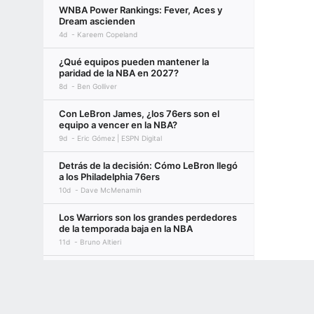
WNBA Power Rankings: Fever, Aces y
Dream ascienden
4d
Kareem Copeland
¿Qué equipos pueden mantener la
paridad de la NBA en 2027?
8d
Ben Golliver
Con LeBron James, ¿los 76ers son el
equipo a vencer en la NBA?
9d
Eric Gómez | ESPN Digital
Detrás de la decisión: Cómo LeBron llegó
a los Philadelphia 76ers
10d
Dave McMenamin
Los Warriors son los grandes perdedores
de la temporada baja en la NBA
11d
Bruno Altieri
Team USA: ¿Qué jugadores de la NBA
Terms of Use
Privacy Policy
Your US State Privacy Rights
Children's
ganan o pierden terreno?
11d
Zach Kram
GAMBLING PROBLEM? CALL 1-800-GAMBLER or 1-800-MY-RESET, (800) 32