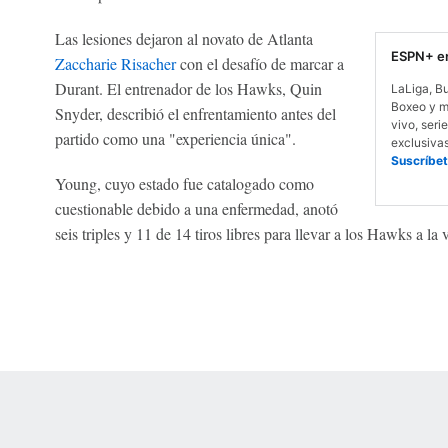
Las lesiones dejaron al novato de Atlanta
ESPN+ en
Zaccharie Risacher
con el desafío de marcar a
Durant. El entrenador de los Hawks, Quin
LaLiga, B
Boxeo y m
Snyder, describió el enfrentamiento antes del
vivo, serie
partido como una "experiencia única".
exclusiva
Suscríbet
Young, cuyo estado fue catalogado como
cuestionable debido a una enfermedad, anotó
seis triples y 11 de 14 tiros libres para llevar a los Hawks a la v
 Online Privacy Policy
Interest-Based Ads
About Nielsen Measurement
You
Corrections
7-5050 or visit gamblinghelplinema.org (MA). Call 877-8-HOPENY/text HOPE