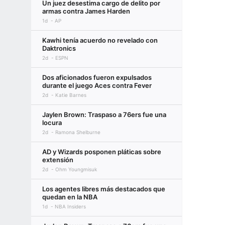
Un juez desestima cargo de delito por
armas contra James Harden
1d
AP
Kawhi tenía acuerdo no revelado con
Daktronics
2d
ESPN
Dos aficionados fueron expulsados
durante el juego Aces contra Fever
2d
Katie Barnes
Jaylen Brown: Traspaso a 76ers fue una
locura
2d
Ramona Shelburne
AD y Wizards posponen pláticas sobre
extensión
2d
Ohm Youngmisuk
Los agentes libres más destacados que
quedan en la NBA
1d
NBA Insiders