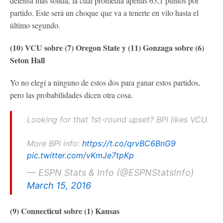
defensa más sólida, la cual promedia apenas 63,1 puntos por
partido. Este será un choque que va a tenerte en vilo hasta el
último segundo.
(10) VCU sobre (7) Oregon State y (11) Gonzaga sobre (6)
Seton Hall
Yo no elegí a ninguno de estos dos para ganar estos partidos,
pero las probabilidades dicen otra cosa.
Looking for that 1st-round upset? BPI likes VCU.
More BPI info:
https://t.co/qrvBC6BnG9
pic.twitter.com/vKmJe7tpKp
— ESPN Stats & Info (@ESPNStatsInfo)
March 15, 2016
(9) Connecticut sobre (1) Kansas