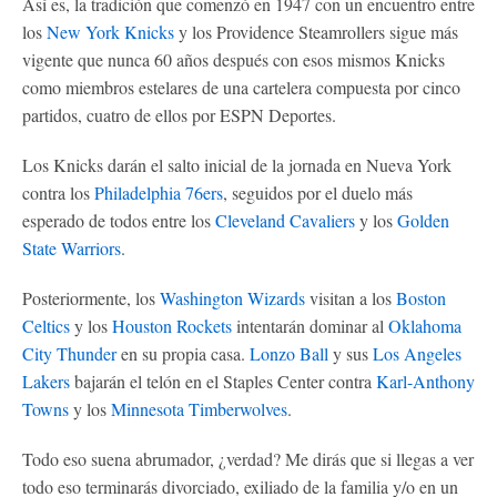
Así es, la tradición que comenzó en 1947 con un encuentro entre
los
New York Knicks
y los Providence Steamrollers sigue más
vigente que nunca 60 años después con esos mismos Knicks
como miembros estelares de una cartelera compuesta por cinco
partidos, cuatro de ellos por ESPN Deportes.
Los Knicks darán el salto inicial de la jornada en Nueva York
contra los
Philadelphia 76ers
, seguidos por el duelo más
esperado de todos entre los
Cleveland Cavaliers
y los
Golden
State Warriors
.
Posteriormente, los
Washington Wizards
visitan a los
Boston
Celtics
y los
Houston Rockets
intentarán dominar al
Oklahoma
City Thunder
en su propia casa.
Lonzo Ball
y sus
Los Angeles
Lakers
bajarán el telón en el Staples Center contra
Karl-Anthony
Towns
y los
Minnesota Timberwolves
.
Todo eso suena abrumador, ¿verdad? Me dirás que si llegas a ver
todo eso terminarás divorciado, exiliado de la familia y/o en un