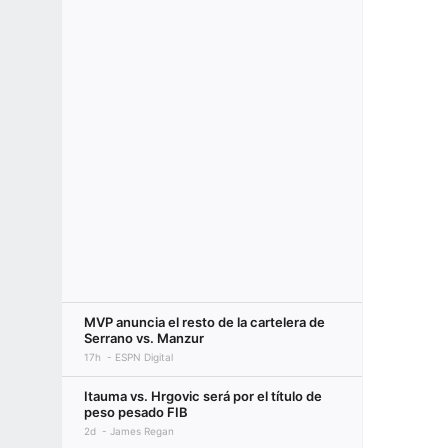
MVP anuncia el resto de la cartelera de
Serrano vs. Manzur
17h
ESPN Digital
Itauma vs. Hrgovic será por el título de
peso pesado FIB
2d
James Regan