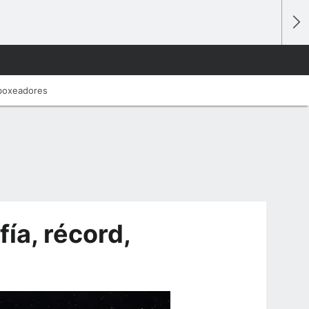
 boxeadores
ía, récord,