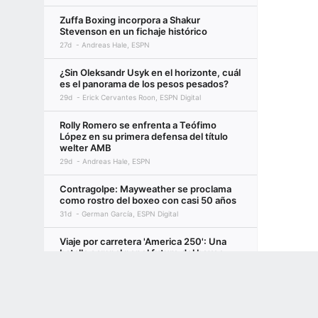
Zuffa Boxing incorpora a Shakur
Stevenson en un fichaje histórico
27d
Andreas Hale, ESPN
¿Sin Oleksandr Usyk en el horizonte, cuál
es el panorama de los pesos pesados?
29d
Erick Cervantes Roon, ESPN Digital
Rolly Romero se enfrenta a Teófimo
López en su primera defensa del título
welter AMB
29d
Andreas Hale, ESPN
Contragolpe: Mayweather se proclama
como rostro del boxeo con casi 50 años
31d
German García, ESPN Digital
Viaje por carretera 'America 250': Una
batalla campal por el futuro del boxeo
34d
Roberto José Andrade Franco, ESPN
Terms of Use
Privacy Policy
Your US State Privacy Rights
Children's
Premios del boxeo de mitad del año:
GAMBLING PROBLEM? CALL 1-800-GAMBLER or 1-800-MY-RESET, (800) 32
Mejor boxeador, pelea, nocaut,
www.mdgamblinghelp.org (MD), 1-800-981-0023 (PR). 21+ and present in most stat
prospecto y más