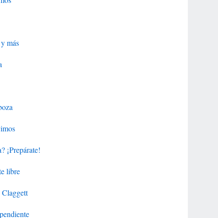
 y más
a
boza
vimos
? ¡Prepárate!
e libre
 Claggett
 pendiente