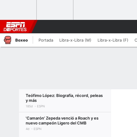
Boxeo
Portada
Libra-x-Libra (M)
Libra-x-Libra (F)
C
Teófimo López: Biografía, récord, peleas
y más
185d
ESPN
'Camarón' Zepeda venció a Roach y es
nuevo campeón Ligero del CMB
4d
ESPN