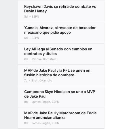
Keyshawn Davis se retira de combate vs
Devin Haney
5d
ESPN
'Canelo' Álvarez, al rescate de boxeador
mexicano que pidió apoyo
6d
ESPN
Ley Ali llega al Senado con cambios en
contratos y títulos
6d
Michael Rothstein
MVP de Jake Paul y la PFL se unen en
fusión histórica de combate
7d
Brett Okamoto
Campeona Skye Nicolson se une a MVP
de Jake Paul
8d
James Regan, ESPN
MVP de Jake Paul y Matchroom de Eddie
Hearn anuncian alianza
8d
James Regan, ESPN