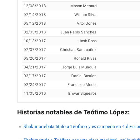
12/08/2018
Mason Menard
07/14/2018
William Silva
05/12/2018
Vitor Jones
02/03/2018
Juan Pablo Sanchez
10/13/2017
Josh Ross
07/07/2017
Christian Santibañez
05/20/2017
Ronald Rivas
04/21/2017
Jorge Luis Munguia
03/17/2017
Daniel Bastien
02/24/2017
Francisco Medel
11/05/2016
Ishwar Siqueiros
Historias notables de Teófimo López:
Shakur arrebata título a Teófimo y es campeón en 4 divisio
Shakur anula a Teófimo con una clase magistral, así lo viv