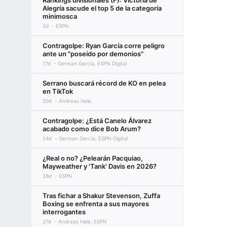
Rankings divisionales (F): Victoria de
Alegría sacude el top 5 de la categoría
minimosca
2d
ESPN
Contragolpe: Ryan García corre peligro
ante un "poseído por demonios"
17d
German García, ESPN Digital
Serrano buscará récord de KO en pelea
en TikTok
20d
Andreas Hale
Contragolpe: ¿Está Canelo Álvarez
acabado como dice Bob Arum?
24d
German García, ESPN Digital
¿Real o no? ¿Pelearán Pacquiao,
Mayweather y 'Tank' Davis en 2026?
26d
ESPN
Tras fichar a Shakur Stevenson, Zuffa
Boxing se enfrenta a sus mayores
interrogantes
27d
Andreas Hale, ESPN