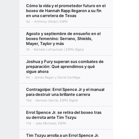
Cómo la vida y el prometedor futuro en el
boxeo de Hannah Rapp llegaron a su fin
en una carretera de Texas
5d
Anthony Olivieri, ESPN
Agosto y septiembre de ensueño en el
boxeo femenino: Serrano, Shields,
Mayer, Taylor y más
7d
Michele LaFountain | ESPN Digital
Joshua y Fury superan sus combates de
preparación: Qué aprendimos y qué
sigue ahora
8d
James Regan y David Cartlidge
Contragolpe: Errol Spence Jr y el manual
para destruir una brillante carrera
10d
German García, ESPN Digital
Errol Spence Jr. se retira del boxeo tras
su derrota ante Tim Tszyu
11d
Jake Michaels, ESPN
Tim Tszyu arrolla a un Errol Spence Jr.