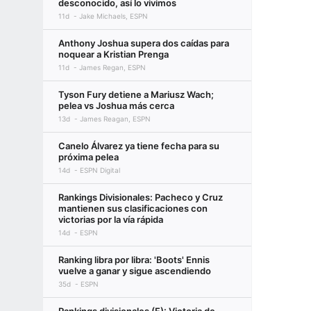
desconocido, así lo vivimos
11d
Jake Michaels, ESPN
Anthony Joshua supera dos caídas para
noquear a Kristian Prenga
11d
James Regan, ESPN
Tyson Fury detiene a Mariusz Wach;
pelea vs Joshua más cerca
13d
James Reagan, ESPN
Canelo Álvarez ya tiene fecha para su
próxima pelea
14d
ESPN Digital
Rankings Divisionales: Pacheco y Cruz
mantienen sus clasificaciones con
victorias por la vía rápida
14d
ESPN
Ranking libra por libra: 'Boots' Ennis
vuelve a ganar y sigue ascendiendo
35d
ESPN