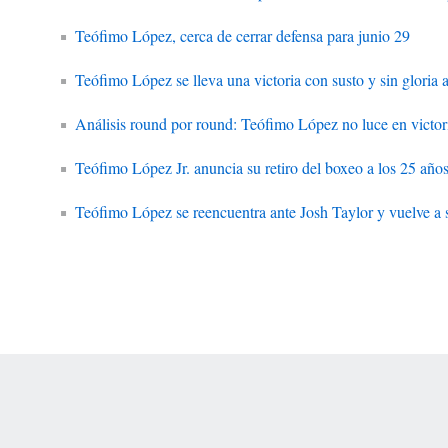
Teófimo López, cerca de cerrar defensa para junio 29
Teófimo López se lleva una victoria con susto y sin gloria 
Análisis round por round: Teófimo López no luce en victor
Teófimo López Jr. anuncia su retiro del boxeo a los 25 año
Teófimo López se reencuentra ante Josh Taylor y vuelve a
 Online Privacy Policy
Interest-Based Ads
About Nielsen Measurement
You
Corrections
7-5050 or visit gamblinghelplinema.org (MA). Call 877-8-HOPENY/text HOPE
es. (18+ DC/KY/NH/PR/WY). Void in ONT. Eligibility restrictions apply. Terms: 