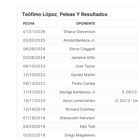
Teófimo López, Peleas Y Resultados
FECHA
OPONENTE
01/31/2026
Shakur Stevenson
05/02/2025
Arnold Barboza Jr.
06/29/2024
Steve Claggett
02/08/2024
Jamaine Ortiz
06/10/2023
Josh Taylor
12/10/2022
Sandor Martin
08/13/2022
Pedro Campa
11/27/2021
George Kambosos Jr
P, DD12-P
10/17/2020
Vasyl Lomachenko
G, DU12- Uni
12/14/2019
Richard Commey
07/19/2019
Masayoshi Nakatani
04/20/2019
Edis Tatli
02/02/2019
Diego Magdaleno