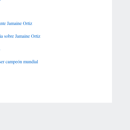
ante Jamaine Ortiz
ia sobre Jamaine Ortiz
s
 ser campeón mundial
r Privacy Choices
Contact Us
Disney Ad Sales Site
Work for ESPN
NY (467369) (NY). Call 888-789-7777/visit ccpg.org (CT), or visit
draftkings.com/sportsbook. On behalf of Boot Hill Casino (KS). Pass-thru of per