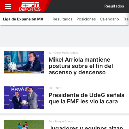
Resultados
Liga de Expansión MX
Resultados
Posiciones
Calendario
Tra
1d
Omar Flores Aldana
Mikel Arriola mantiene
postura sobre el fin del
ascenso y descenso
5d
ESPN
Presidente de UdeG señala
que la FMF les vio la cara
6d
Enrique Ortega
Jugadores y equipos alzan