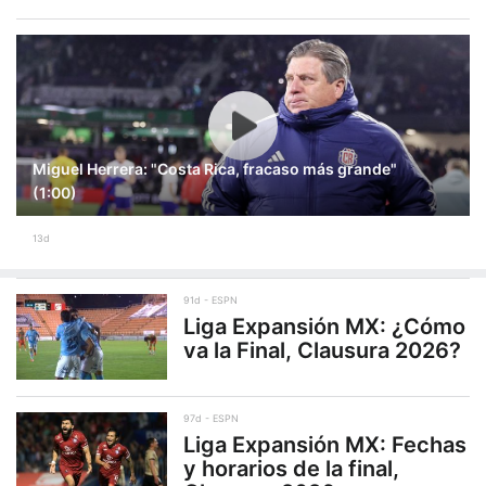
Miguel Herrera: "Costa Rica, fracaso más grande"
(1:00)
13d
91d
ESPN
Liga Expansión MX: ¿Cómo
va la Final, Clausura 2026?
97d
ESPN
Liga Expansión MX: Fechas
y horarios de la final,