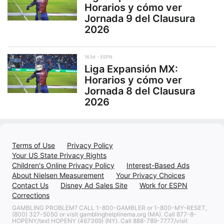
Horarios y cómo ver
Jornada 9 del Clausura
2026
163d
ESPN
Liga Expansión MX:
Horarios y cómo ver
Jornada 8 del Clausura
2026
Terms of Use
Privacy Policy
Your US State Privacy Rights
Children's Online Privacy Policy
Interest-Based Ads
About Nielsen Measurement
Your Privacy Choices
Contact Us
Disney Ad Sales Site
Work for ESPN
Corrections
GAMBLING PROBLEM? CALL 1-800-GAMBLER or 1-800-MY-RESET,
(800) 327-5050 or visit gamblinghelplinema.org (MA). Call 877-8-
HOPENY/text HOPENY (467369) (NY). Call 888-789-7777/visit