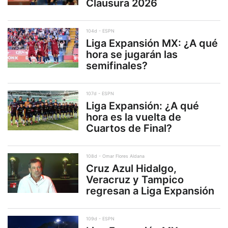
Clausura 2026
104d
ESPN
Liga Expansión MX: ¿A qué
hora se jugarán las
semifinales?
107d
ESPN
Liga Expansión: ¿A qué
hora es la vuelta de
Cuartos de Final?
108d
Omar Flores Aldana
Cruz Azul Hidalgo,
Veracruz y Tampico
regresan a Liga Expansión
109d
ESPN