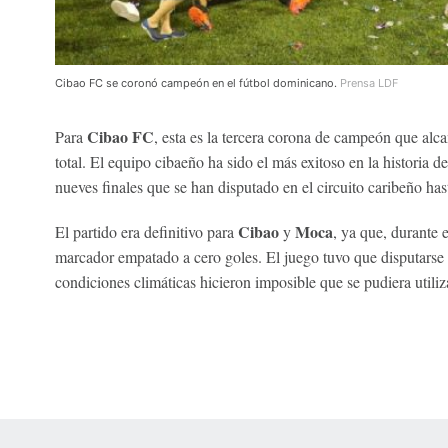
Cibao FC se coronó campeón en el fútbol dominicano.
Prensa LDF
Cibao FC
Para
, esta es la tercera corona de campeón que alc
total. El equipo cibaeño ha sido el más exitoso en la historia d
nueves finales que se han disputado en el circuito caribeño has
Cibao
Moca
El partido era definitivo para
y
, ya que, durante 
marcador empatado a cero goles. El juego tuvo que disputarse
condiciones climáticas hicieron imposible que se pudiera utiliz
 Online Privacy Policy
Interest-Based Ads
About Nielsen Measurement
You