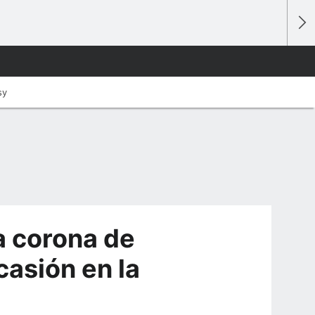
sy
a corona de
asión en la