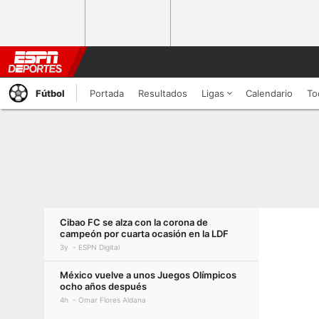
Fútbol
Portada
Resultados
Ligas
Calendario
To
Cibao FC se alza con la corona de
campeón por cuarta ocasión en la LDF
3y
ESPN Digital
México vuelve a unos Juegos Olímpicos
ocho años después
4h
Omar Flores Aldana