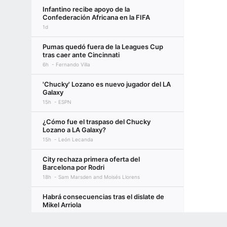
Infantino recibe apoyo de la
Confederación Africana en la FIFA
1d
Pumas quedó fuera de la Leagues Cup
tras caer ante Cincinnati
6h
Fernando Villa
'Chucky' Lozano es nuevo jugador del LA
Galaxy
15h
ESPN
¿Cómo fue el traspaso del Chucky
Lozano a LA Galaxy?
15h
León Lecanda
City rechaza primera oferta del
Barcelona por Rodri
18h
Sam Marsden and Moisés Llorens
Habrá consecuencias tras el dislate de
Mikel Arriola
2d
Rafa Ramos
Terms of Use
Privacy Policy
Your US State Privacy Rights
Children's