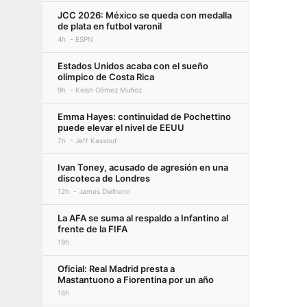
JCC 2026: México se queda con medalla
de plata en futbol varonil
4h
ESPN
Estados Unidos acaba con el sueño
olímpico de Costa Rica
9h
Keish Gómez Muñoz
Emma Hayes: continuidad de Pochettino
puede elevar el nivel de EEUU
7h
Jeff Kassouf
Ivan Toney, acusado de agresión en una
discoteca de Londres
12h
James Dielhenn
La AFA se suma al respaldo a Infantino al
frente de la FIFA
19h
Oficial: Real Madrid presta a
Mastantuono a Fiorentina por un año
18h