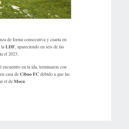
anza de forma consecutiva y cuarta en
LDF
e la
, apareciendo en seis de las
ta el 2023.
el encuentro en la ida, terminaron con
Cibao FC
 en casa de
debido a que las
Moca
ar el de
.
r Privacy Choices
Contact Us
Disney Ad Sales Site
Work for ESPN