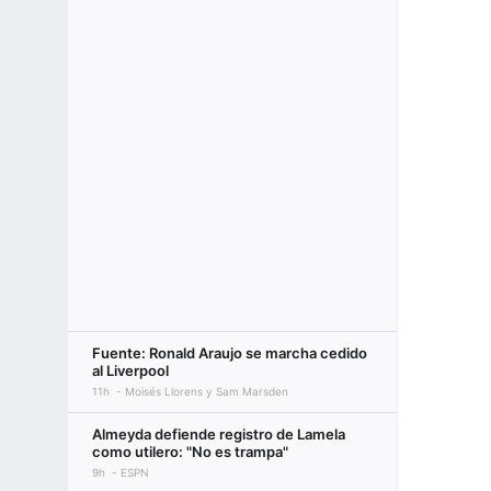
Fuente: Ronald Araujo se marcha cedido
al Liverpool
11h
Moisés Llorens y Sam Marsden
Almeyda defiende registro de Lamela
como utilero: "No es trampa"
9h
ESPN