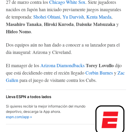
27 de marzo contra los
Chicago White Sox
. Siete jugadores
nacidos en Japón han iniciado previamente juegos inaugurales
de temporada:
Shohei Ohtani
,
Yu Darvish
,
Kenta Maeda
,
Masahiro Tanaka
Hiroki Kuroda
Daisuke Matsuzaka
,
,
y
Hideo Nomo
.
Dos equipos aún no han dado a conocer a su lanzador para el
día inaugural: Arizona y Cleveland.
Torey Lovullo
El manager de los
Arizona Diamondbacks
dijo
que está decidiendo entre el recién llegado
Corbin Burnes
y
Zac
Gallen
para el juego de visitante contra los Cubs.
Lleva ESPN a todos lados
Si quieres recibir la mejor información del mundo
deportivo, descarga la App ahora.
espn.com/app »