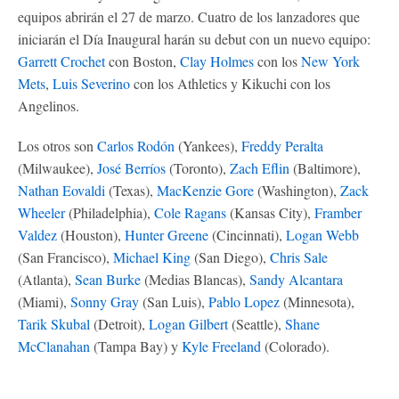
equipos abrirán el 27 de marzo. Cuatro de los lanzadores que
iniciarán el Día Inaugural harán su debut con un nuevo equipo:
Garrett Crochet
con Boston,
Clay Holmes
con los
New York
Mets
,
Luis Severino
con los Athletics y Kikuchi con los
Angelinos.
Los otros son
Carlos Rodón
(Yankees),
Freddy Peralta
(Milwaukee),
José Berríos
(Toronto),
Zach Eflin
(Baltimore),
Nathan Eovaldi
(Texas),
MacKenzie Gore
(Washington),
Zack
Wheeler
(Philadelphia),
Cole Ragans
(Kansas City),
Framber
Valdez
(Houston),
Hunter Greene
(Cincinnati),
Logan Webb
(San Francisco),
Michael King
(San Diego),
Chris Sale
(Atlanta),
Sean Burke
(Medias Blancas),
Sandy Alcantara
(Miami),
Sonny Gray
(San Luis),
Pablo Lopez
(Minnesota),
Tarik Skubal
(Detroit),
Logan Gilbert
(Seattle),
Shane
McClanahan
(Tampa Bay) y
Kyle Freeland
(Colorado).