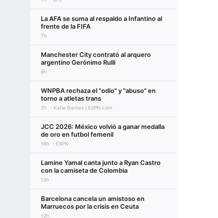
La AFA se suma al respaldo a Infantino al
frente de la FIFA
7h
Manchester City contrató al arquero
argentino Gerónimo Rulli
8h
WNPBA rechaza el "odio" y "abuso" en
torno a atletas trans
2h
Katie Barnes | ESPN.com
JCC 2026: México volvió a ganar medalla
de oro en futbol femenil
18h
ESPN
Lamine Yamal canta junto a Ryan Castro
con la camiseta de Colombia
13h
Barcelona cancela un amistoso en
Marruecos por la crisis en Ceuta
10h