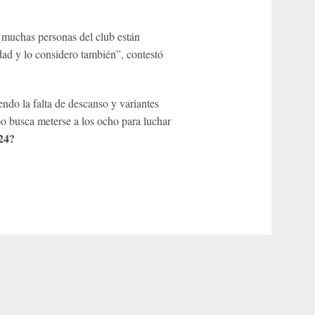
 muchas personas del club están
idad y lo considero también”, contestó
endo la falta de descanso y variantes
po busca meterse a los ocho para luchar
24?
r Privacy Choices
Contact Us
Disney Ad Sales Site
Work for ESPN
NY (467369) (NY). Call 888-789-7777/visit ccpg.org (CT), or visit
draftkings.com/sportsbook. On behalf of Boot Hill Casino (KS). Pass-thru of per