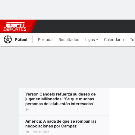
Fútbol
Portada
Resultados
Ligas
Calendario
To
Yerson Candelo refuerza su deseo de
jugar en Millonarios: "Sé que muchas
personas del club están interesadas"
3y
América: A nada de que se rompan las
negociaciones por Campaz
2h
Víctor Díaz