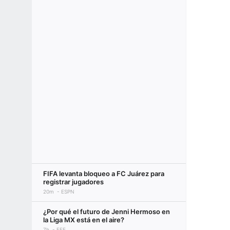
FIFA levanta bloqueo a FC Juárez para
registrar jugadores
20m
ESPN
¿Por qué el futuro de Jenni Hermoso en
la Liga MX está en el aire?
7h
EFE