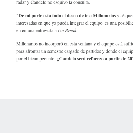
radar y Candelo no esquivó la consulta.
De mi parte esta todo el deseo de ir a Millonarios
"
y sé que
interesadas en que yo pueda integrar el equipo, es una posibil
en en una entrevista a
Un Break
.
Millonarios no incorporó en esta ventana y el equipo está sufri
para afrontar un semestre cargado de partidos y donde el equi
¿Candelo será refuerzo a partir de 20
por el bicampeonato.
 Online Privacy Policy
Interest-Based Ads
About Nielsen Measurement
You
Corrections
7-5050 or visit gamblinghelplinema.org (MA). Call 877-8-HOPENY/text HOPE
es. (18+ DC/KY/NH/PR/WY). Void in ONT. Eligibility restrictions apply. Terms: 
wager tax may apply in IL.
Copyright: © 2026 ESPN Enterprises, LLC. All rights reserved.