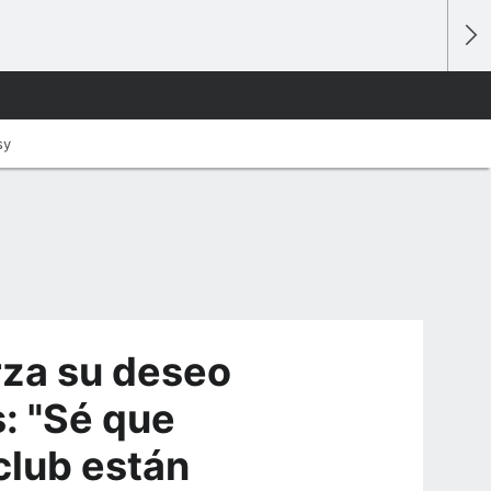
sy
rza su deseo
s: "Sé que
club están