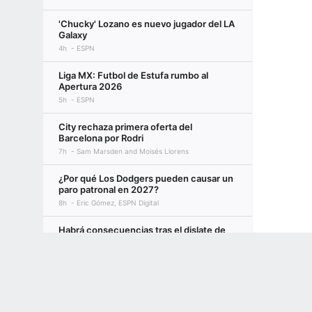
'Chucky' Lozano es nuevo jugador del LA
Galaxy
4h
ESPN
Liga MX: Futbol de Estufa rumbo al
Apertura 2026
5h
ESPN
City rechaza primera oferta del
Barcelona por Rodri
7h
Sam Marsden and Moisés Llorens
¿Por qué Los Dodgers pueden causar un
paro patronal en 2027?
8h
Eric Gómez, ESPN Digital
Habrá consecuencias tras el dislate de
Mikel Arriola
Terms of Use
Privacy Policy
Your US State Privacy Rights
Children's
1d
Rafa Ramos
GAMBLING PROBLEM? CALL 1-800-GAMBLER or 1-800-MY-RESET, (800) 32
Fichajes: El City se fija en Enzo
www.mdgamblinghelp.org (MD), 1-800-981-0023 (PR). 21+ and present in most stat
Fernández como sustituto de Rodri
6h
ESPN