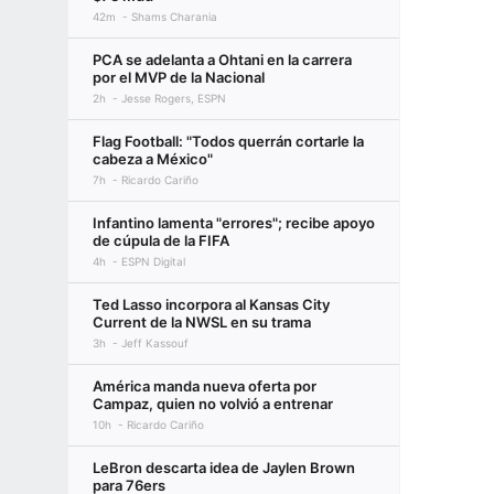
42m
Shams Charania
PCA se adelanta a Ohtani en la carrera
por el MVP de la Nacional
2h
Jesse Rogers, ESPN
Flag Football: "Todos querrán cortarle la
cabeza a México"
7h
Ricardo Cariño
Infantino lamenta "errores"; recibe apoyo
de cúpula de la FIFA
4h
ESPN Digital
Ted Lasso incorpora al Kansas City
Current de la NWSL en su trama
3h
Jeff Kassouf
América manda nueva oferta por
Campaz, quien no volvió a entrenar
10h
Ricardo Cariño
LeBron descarta idea de Jaylen Brown
para 76ers