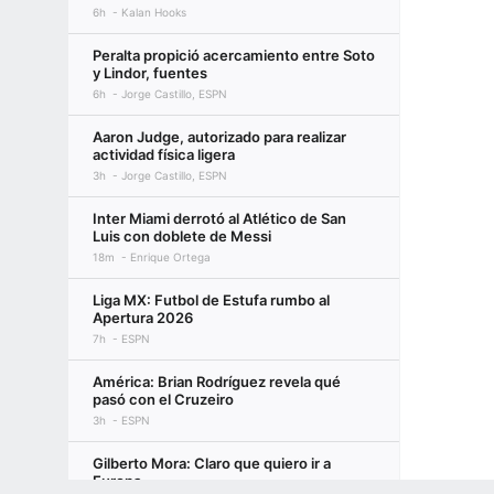
6h
Kalan Hooks
Peralta propició acercamiento entre Soto
y Lindor, fuentes
6h
Jorge Castillo, ESPN
Aaron Judge, autorizado para realizar
actividad física ligera
3h
Jorge Castillo, ESPN
Inter Miami derrotó al Atlético de San
Luis con doblete de Messi
18m
Enrique Ortega
Liga MX: Futbol de Estufa rumbo al
Apertura 2026
7h
ESPN
América: Brian Rodríguez revela qué
pasó con el Cruzeiro
3h
ESPN
Gilberto Mora: Claro que quiero ir a
Europa