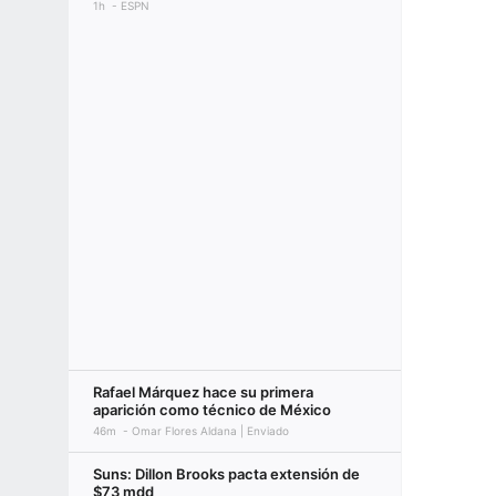
1h
ESPN
Rafael Márquez hace su primera
aparición como técnico de México
46m
Omar Flores Aldana | Enviado
Suns: Dillon Brooks pacta extensión de
$73 mdd