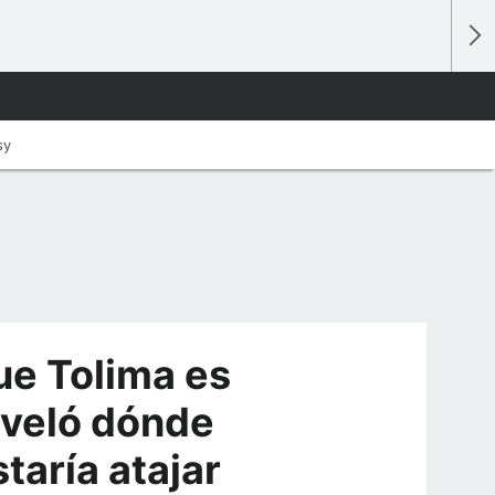
sy
ue Tolima es
eveló dónde
taría atajar