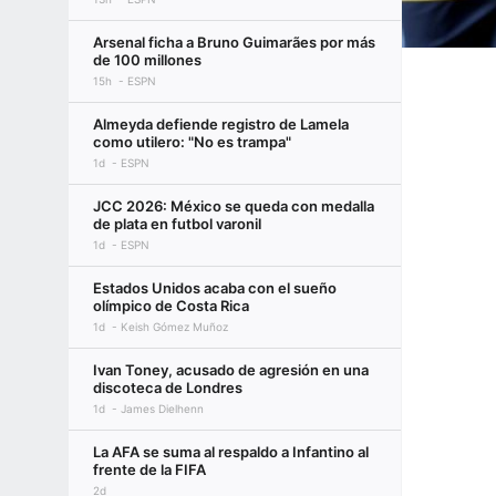
Arsenal ficha a Bruno Guimarães por más
de 100 millones
15h
ESPN
Almeyda defiende registro de Lamela
como utilero: "No es trampa"
1d
ESPN
JCC 2026: México se queda con medalla
de plata en futbol varonil
1d
ESPN
Estados Unidos acaba con el sueño
olímpico de Costa Rica
1d
Keish Gómez Muñoz
Ivan Toney, acusado de agresión en una
discoteca de Londres
1d
James Dielhenn
La AFA se suma al respaldo a Infantino al
frente de la FIFA
2d