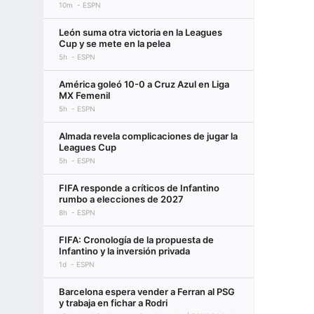
10m
ESPN
León suma otra victoria en la Leagues
Cup y se mete en la pelea
5h
ESPN
América goleó 10-0 a Cruz Azul en Liga
MX Femenil
5h
ESPN
Almada revela complicaciones de jugar la
Leagues Cup
5h
ESPN
FIFA responde a críticos de Infantino
rumbo a elecciones de 2027
8h
ESPN
FIFA: Cronología de la propuesta de
Infantino y la inversión privada
1d
ESPN
Barcelona espera vender a Ferran al PSG
y trabaja en fichar a Rodri